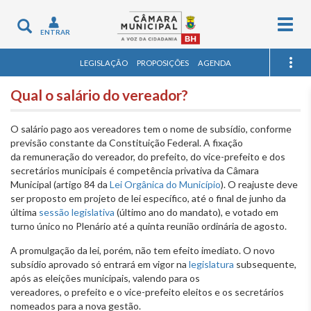
Togg
Toggle
ENTRAR
navig
navigation
LEGISLAÇÃO
PROPOSIÇÕES
AGENDA
Qual o salário do vereador?
O salário pago aos vereadores tem o nome de subsídio, conforme
previsão constante da Constituição Federal. A fixação
da remuneração do vereador, do prefeito, do vice-prefeito e dos
secretários municipais é competência privativa da Câmara
Municipal (artigo 84 da
Lei Orgânica do Município
). O reajuste deve
ser proposto em projeto de lei específico, até o final de junho da
última
sessão legislativa
(último ano do mandato), e votado em
turno único no Plenário até a quinta reunião ordinária de agosto.
A promulgação da lei, porém, não tem efeito imediato. O novo
subsídio aprovado só entrará em vigor na
legislatura
subsequente,
após as eleições municipais, valendo para os
vereadores, o prefeito e o vice-prefeito eleitos e os secretários
nomeados para a nova gestão.