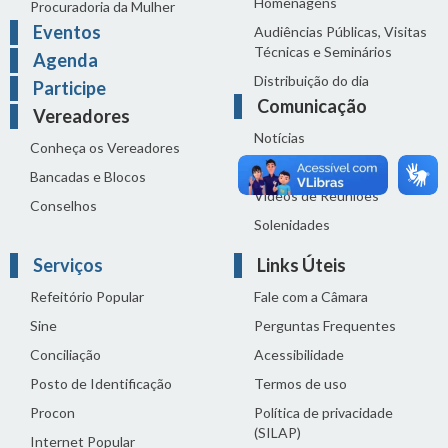
Homenagens
Procuradoria da Mulher
Eventos
Audiências Públicas, Visitas
Técnicas e Seminários
Agenda
Distribuição do dia
Participe
Comunicação
Vereadores
Notícias
Conheça os Vereadores
Sala de Imprensa
Bancadas e Blocos
Vídeos de Reuniões
Conselhos
Solenidades
Serviços
Links Úteis
Refeitório Popular
Fale com a Câmara
Sine
Perguntas Frequentes
Conciliação
Acessibilidade
Posto de Identificação
Termos de uso
Procon
Política de privacidade
(SILAP)
Internet Popular