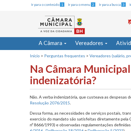
Ir para o conteúdo
1
Ir para o menu
2
Ir para a busca
3
A Câmara
Vereadores
Ativi
Início
>
Perguntas frequentes
>
Vereadores (salário, p
Na Câmara Municipal 
indenizatória?
Não. A verba indenizatória, que custeava as despesas d
Resolução 2076/2015
.
Dessa forma, as necessidades de serviços postais, transp
exercício do mandato são satisfeitas diretamente pela C
nº 8666/1993) e observadas regulamentações definidas
6/2016
,
Deliberação 18/2016
e
Deliberação 5/2021
).