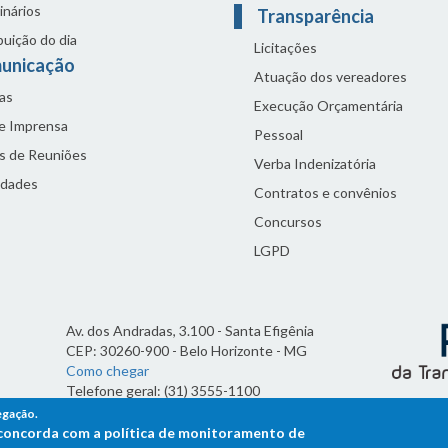
inários
Transparência
buição do dia
Licitações
unicação
Atuação dos vereadores
as
Execução Orçamentária
de Imprensa
Pessoal
s de Reuniões
Verba Indenizatória
idades
Contratos e convênios
Concursos
LGPD
Av. dos Andradas, 3.100 - Santa Efigênia
CEP: 30260-900 - Belo Horizonte - MG
Como chegar
Telefone geral: (31) 3555-1100
Horário de funcionamento:
egação.
7h às 19h
ê concorda com a política de monitoramento de