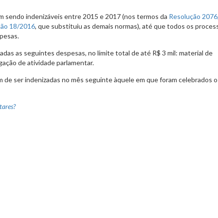
ram sendo indenizáveis entre 2015 e 2017 (nos termos da
Resolução 2076
ção 18/2016
, que substituiu as demais normas), até que todos os proces
spesas.
das as seguintes despesas, no limite total de até R$ 3 mil: material de
ulgação de atividade parlamentar.
m de ser indenizadas no mês seguinte àquele em que foram celebrados o
tares?