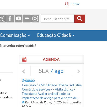
Entrar
Formulário
de busca
Comunicação
Educação Cidadã
ste verba indenizatória?
AGENDA
SEX
7 ago
a
08h00
Comissão de Mobilidade Urbana, Indústria,
Comércio e Serviços - - Visita técnica -
ara o
Finalidade: Avaliar a viabilidade da
ontratos
implantação de abrigo para o ponto de...
Rua Chuva de Prata, nº 125, bairro Jardim
Vitória