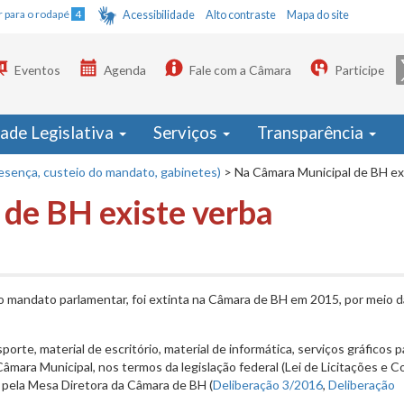
Ir para o rodapé
4
Acessibilidade
Alto contraste
Mapa do site
Eventos
Agenda
Fale com a Câmara
Participe
dade Legislativa
Serviços
Transparência
resença, custeio do mandato, gabinetes)
>
Na Câmara Municipal de BH exi
de BH existe verba
o mandato parlamentar, foi extinta na Câmara de BH em 2015, por meio d
orte, material de escritório, material de informática, serviços gráficos p
âmara Municipal, nos termos da legislação federal (Lei de Licitações e C
 pela Mesa Diretora da Câmara de BH (
Deliberação 3/2016
,
Deliberação