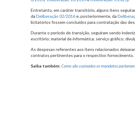
Entretanto, em caráter transitório, alguns itens segui
da
Deliberação 02/2016
e, posteriormente, da
Delibera
licitatórios fossem concluídos para contratação das de
Durante o período de transição, seguiram sendo indeniza
escritório; material de informática; serviço gráfico; div
As despesas referentes aos itens relacionados deixara
contratos pertinentes para o respectivo fornecimento.
Saiba também:
Como são custeados os mandatos parlamen