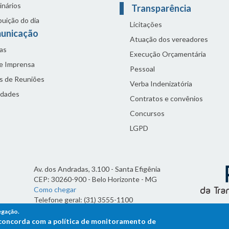
inários
Transparência
buição do dia
Licitações
unicação
Atuação dos vereadores
as
Execução Orçamentária
de Imprensa
Pessoal
s de Reuniões
Verba Indenizatória
idades
Contratos e convênios
Concursos
LGPD
Av. dos Andradas, 3.100 - Santa Efigênia
CEP: 30260-900 - Belo Horizonte - MG
Como chegar
Telefone geral: (31) 3555-1100
Horário de funcionamento:
egação.
7h às 19h
ê concorda com a política de monitoramento de