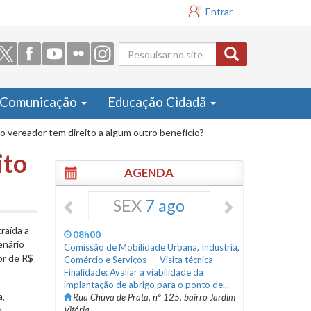
Entrar
Formulário
de busca
Comunicação
Educação Cidadã
 vereador tem direito a algum outro benefício?
ito
AGENDA
SEX
7 ago
raída a
08h00
enário
Comissão de Mobilidade Urbana, Indústria,
or de R$
Comércio e Serviços - - Visita técnica -
Finalidade: Avaliar a viabilidade da
implantação de abrigo para o ponto de...
a,
Rua Chuva de Prata, nº 125, bairro Jardim
a
Vitória