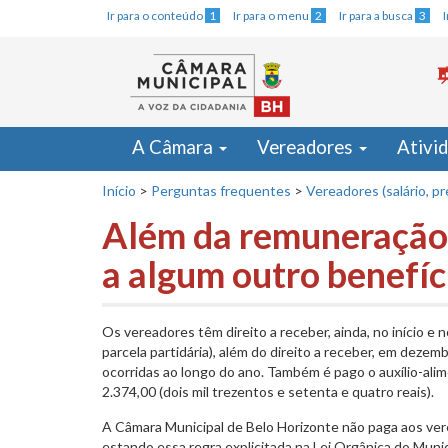
Ir para o conteúdo
1
Ir para o menu
2
Ir para a busca
3
A Câmara
Vereadores
Ativi
Início
>
Perguntas frequentes
>
Vereadores (salário, p
Além da remuneração 
a algum outro benefíc
Os vereadores têm direito a receber, ainda, no início e n
parcela partidária), além do direito a receber, em dezem
ocorridas ao longo do ano. Também é pago o auxílio-ali
2.374,00 (dois mil trezentos e setenta e quatro reais).
A Câmara Municipal de Belo Horizonte não paga aos vere
estando essa regra explicitada na Lei Orgânica do Muni