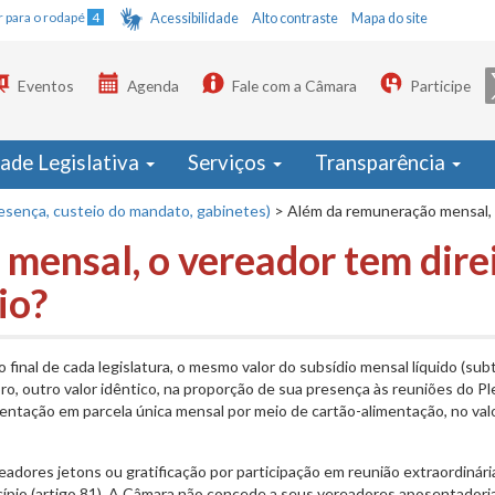
Ir para o rodapé
4
Acessibilidade
Alto contraste
Mapa do site
Eventos
Agenda
Fale com a Câmara
Participe
dade Legislativa
Serviços
Transparência
resença, custeio do mandato, gabinetes)
>
Além da remuneração mensal, o
mensal, o vereador tem dire
io?
o final de cada legislatura, o mesmo valor do subsídio mensal líquido (subt
bro, outro valor idêntico, na proporção de sua presença às reuniões do Pl
mentação em parcela única mensal por meio de cartão-alimentação, no val
adores jetons ou gratificação por participação em reunião extraordinári
cípio (artigo 81). A Câmara não concede a seus vereadores aposentadori