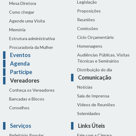
Legislação
Mesa Diretora
Proposições
Como chegar
Reuniões
Agende uma Visita
Comissões
Memória
Ciclo Orçamentário
Estrutura administrativa
Homenagens
Procuradoria da Mulher
Eventos
Audiências Públicas, Visitas
Técnicas e Seminários
Agenda
Distribuição do dia
Participe
Comunicação
Vereadores
Notícias
Conheça os Vereadores
Sala de Imprensa
Bancadas e Blocos
Vídeos de Reuniões
Conselhos
Solenidades
Serviços
Links Úteis
Refeitório Popular
Fale com a Câmara