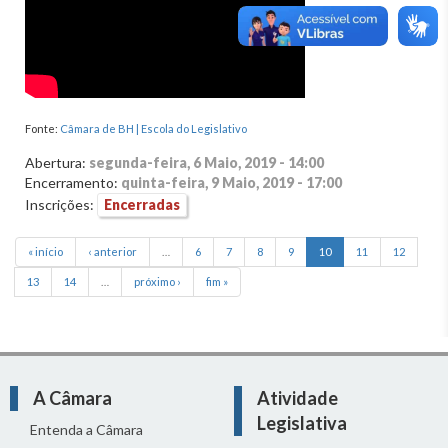
Fonte:
Câmara de BH | Escola do Legislativo
Abertura:
segunda-feira, 6 Maio, 2019 - 14:00
Encerramento:
quinta-feira, 9 Maio, 2019 - 17:00
Inscrições:
Encerradas
« início
‹ anterior
…
6
7
8
9
10
11
12
13
14
…
próximo ›
fim »
A Câmara
Atividade
Legislativa
Entenda a Câmara