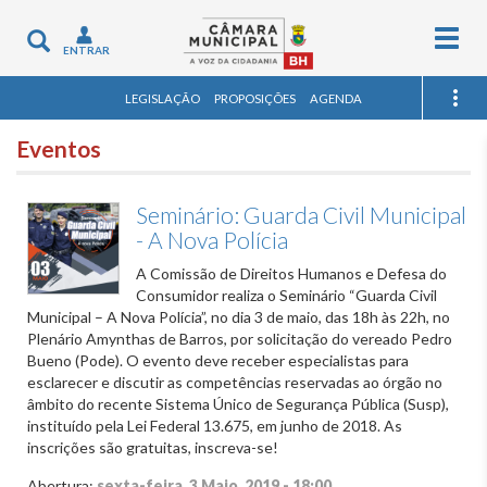
Togg
Toggle
ENTRAR
navig
navigation
LEGISLAÇÃO
PROPOSIÇÕES
AGENDA
Eventos
Seminário: Guarda Civil Municipal
- A Nova Polícia
A Comissão de Direitos Humanos e Defesa do
Consumidor realiza o Seminário “Guarda Civil
Municipal – A Nova Polícia”, no dia 3 de maio, das 18h às 22h, no
Plenário Amynthas de Barros, por solicitação do vereado Pedro
Bueno (Pode). O evento deve receber especialistas para
esclarecer e discutir as competências reservadas ao órgão no
âmbito do recente Sistema Único de Segurança Pública (Susp),
instituído pela Lei Federal 13.675, em junho de 2018. As
inscrições são gratuitas, inscreva-se!
Abertura:
sexta-feira, 3 Maio, 2019 - 18:00