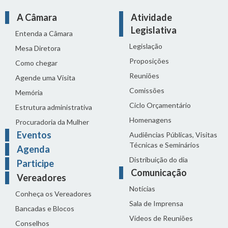
A Câmara
Atividade
Legislativa
Entenda a Câmara
Legislação
Mesa Diretora
Proposições
Como chegar
Reuniões
Agende uma Visita
Comissões
Memória
Ciclo Orçamentário
Estrutura administrativa
Homenagens
Procuradoria da Mulher
Eventos
Audiências Públicas, Visitas
Técnicas e Seminários
Agenda
Distribuição do dia
Participe
Comunicação
Vereadores
Notícias
Conheça os Vereadores
Sala de Imprensa
Bancadas e Blocos
Vídeos de Reuniões
Conselhos