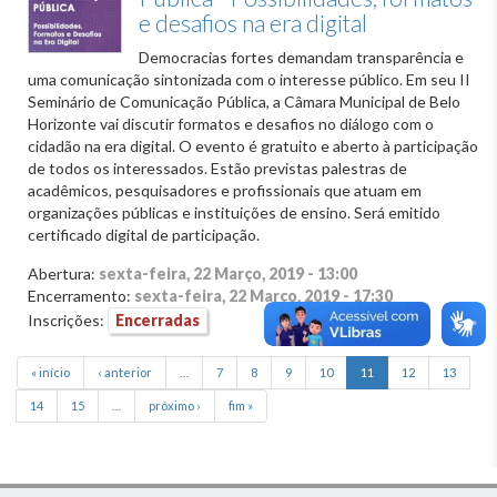
e desafios na era digital
Democracias fortes demandam transparência e
uma comunicação sintonizada com o interesse público. Em seu II
Seminário de Comunicação Pública, a Câmara Municipal de Belo
Horizonte vai discutir formatos e desafios no diálogo com o
cidadão na era digital. O evento é gratuito e aberto à participação
de todos os interessados. Estão previstas palestras de
acadêmicos, pesquisadores e profissionais que atuam em
organizações públicas e instituições de ensino. Será emitido
certificado digital de participação.
Abertura:
sexta-feira, 22 Março, 2019 - 13:00
Encerramento:
sexta-feira, 22 Março, 2019 - 17:30
Inscrições:
Encerradas
« início
‹ anterior
…
7
8
9
10
11
12
13
14
15
…
próximo ›
fim »