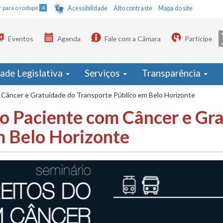
Ir para o rodapé
4
Acessibilidade
Alto contraste
Mapa do site
Eventos
Agenda
Fale com a Câmara
Participe
dade Legislativa
Serviços
Transparência
m Câncer e Gratuidade do Transporte Público em Belo Horizonte
do Paciente com Câncer e Gr
m Belo Horizonte