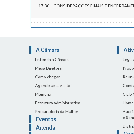
17:30 – CONSIDERAÇÕES FINAIS E
A Câmara
Ativ
Entenda a Câmara
Legis
Mesa Diretora
Propo
Como chegar
Reuni
Agende uma Visita
Comis
Memória
Ciclo
Estrutura administrativa
Home
Procuradoria da Mulher
Audiên
e Sem
Eventos
Distri
Agenda
Com