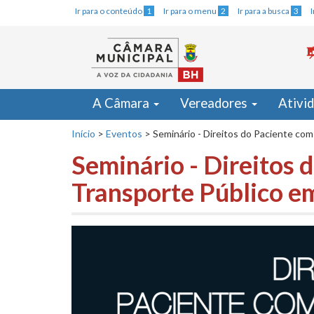
Ir para o conteúdo
1
Ir para o menu
2
Ir para a busca
3
A Câmara
Vereadores
Ativi
Início
>
Eventos
>
Seminário - Direitos do Paciente co
Seminário - Direitos 
Transporte Público e