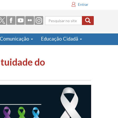
Entrar
Formulário
de busca
Comunicação
Educação Cidadã
atuidade do