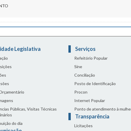
 ENCERRAMENTO
idade Legislativa
Serviços
lação
Refeitório Popular
sições
Sine
ões
Conciliação
sões
Posto de Identificação
 Orçamentário
Procon
nagens
Internet Popular
cias Públicas, Visitas Técnicas
Ponto de atendimento à mulhe
inários
Transparência
buição do dia
Licitações
unicação