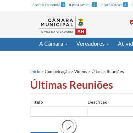
Ir para o conteúdo
1
Ir para o menu
2
Ir para a busca
3
A Câmara
Vereadores
Ativi
Início
>
Comunicação
>
Vídeos
>
Últimas Reuniões
Últimas Reuniões
Título
Descrição