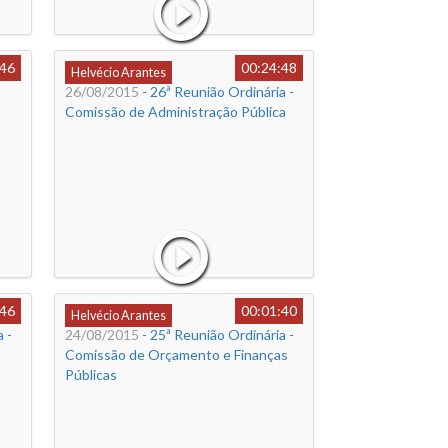
:46
00:24:48
Helvécio Arantes
26/08/2015
- 26ª Reunião Ordinária -
Comissão de Administração Pública
:46
00:01:40
Helvécio Arantes
 -
24/08/2015
- 25ª Reunião Ordinária -
Comissão de Orçamento e Finanças
Públicas