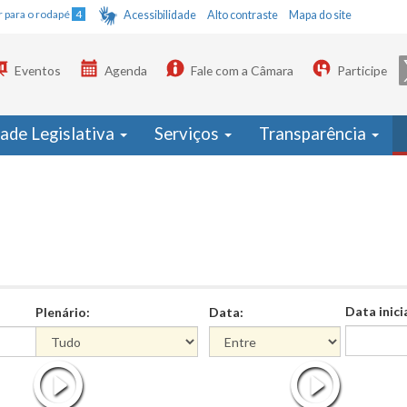
Ir para o rodapé
4
Acessibilidade
Alto contraste
Mapa do site
Eventos
Agenda
Fale com a Câmara
Participe
dade Legislativa
Serviços
Transparência
Data inici
Plenário:
Data:
Data
Data