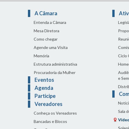
A Câmara
Ativ
Entenda a Câmara
Legis
Mesa Diretora
Propo
Como chegar
Reuni
Agende uma Visita
Comis
Memória
Ciclo
Estrutura administrativa
Home
Procuradoria da Mulher
Audiên
e Sem
Eventos
Distri
Agenda
Com
Participe
Notíci
Vereadores
Sala 
Conheça os Vereadores
Vídeo
Bancadas e Blocos
Solen