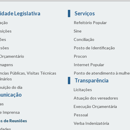
idade Legislativa
Serviços
lação
Refeitório Popular
sições
Sine
ões
Conciliação
sões
Posto de Identificação
 Orçamentário
Procon
nagens
Internet Popular
cias Públicas, Visitas Técnicas
Ponto de atendimento à mulhe
inários
Transparência
buição do dia
Licitações
unicação
Atuação dos vereadores
as
Execução Orçamentária
de Imprensa
Pessoal
s de Reuniões
Verba Indenizatória
idades