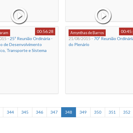
00:56:28
00:45
Caram
Amynthas de Barros
015
- 25ª Reunião Ordinária -
21/08/2015
- 70ª Reunião Ordinári
o de Desenvolvimento
do Plenário
co, Transporte e Sistema
344
345
346
347
348
349
350
351
352