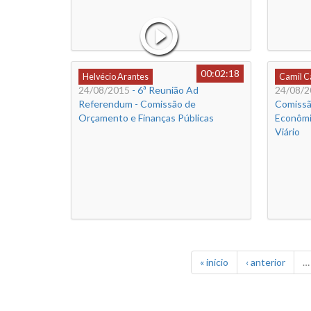
00:02:18
Helvécio Arantes
Camil 
24/08/2015
- 6ª Reunião Ad
24/08/2
Referendum - Comissão de
Comissã
Orçamento e Finanças Públicas
Econômi
Viário
« início
‹ anterior
…