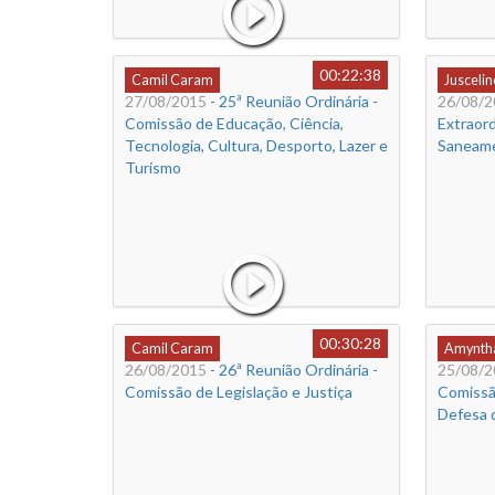
00:22:38
Camil Caram
Juscelin
27/08/2015
- 25ª Reunião Ordinária -
26/08/2
Comissão de Educação, Ciência,
Extraord
Tecnologia, Cultura, Desporto, Lazer e
Saneam
Turismo
00:30:28
Camil Caram
Amyntha
26/08/2015
- 26ª Reunião Ordinária -
25/08/2
Comissão de Legislação e Justiça
Comissã
Defesa 