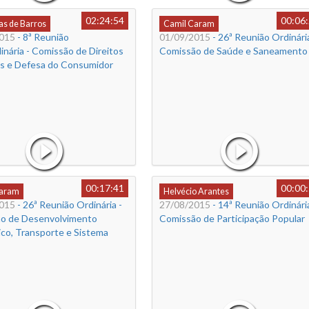
02:24:54
00:06
s de Barros
Camil Caram
015
- 8ª Reunião
01/09/2015
- 26ª Reunião Ordinária
inária - Comissão de Direitos
Comissão de Saúde e Saneamento
 e Defesa do Consumidor
00:17:41
00:00
Caram
Helvécio Arantes
015
- 26ª Reunião Ordinária -
27/08/2015
- 14ª Reunião Ordinária
o de Desenvolvimento
Comissão de Participação Popular
co, Transporte e Sistema