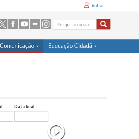
Entrar
Formulário
de busca
Comunicação
Educação Cidadã
al
Data final
Data