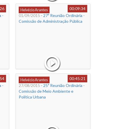
:26
00:09:34
Helvécio Arantes
 -
01/09/2015
- 27ª Reunião Ordinária -
Comissão de Administração Pública
:54
00:45:21
Helvécio Arantes
 -
27/08/2015
- 25ª Reunião Ordinária -
Comissão de Meio Ambiente e
Política Urbana