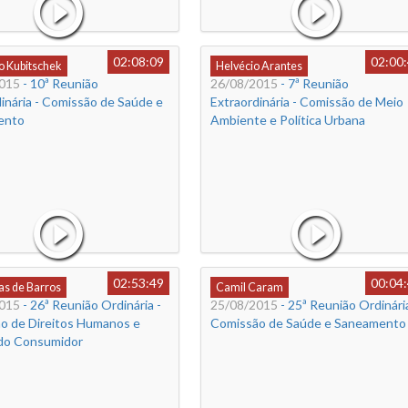
02:08:09
02:00
o Kubitschek
Helvécio Arantes
015
- 10ª Reunião
26/08/2015
- 7ª Reunião
inária - Comissão de Saúde e
Extraordinária - Comissão de Meio
ento
Ambiente e Política Urbana
02:53:49
00:04
s de Barros
Camil Caram
015
- 26ª Reunião Ordinária -
25/08/2015
- 25ª Reunião Ordinária
o de Direitos Humanos e
Comissão de Saúde e Saneamento
do Consumidor