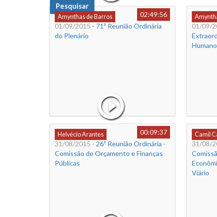
Pesquisar
02:49:56
Amynthas de Barros
Amyntha
01/09/2015
- 71ª Reunião Ordinária
01/09/2
do Plenário
Extraord
Humanos
00:09:37
Helvécio Arantes
Camil 
31/08/2015
- 26ª Reunião Ordinária -
31/08/2
Comissão de Orçamento e Finanças
Comissã
Públicas
Econômi
Viário