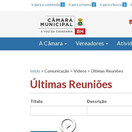
Ir para o conteúdo
1
Ir para o menu
2
Ir para a busca
3
A Câmara
Vereadores
Ativi
Início
>
Comunicação
>
Vídeos
>
Últimas Reuniões
Últimas Reuniões
Título
Descrição