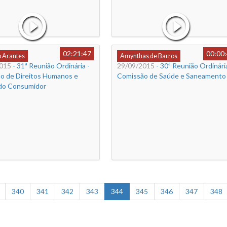
02:21:47
00:00
o Arantes
Amynthas de Barros
015
- 31ª Reunião Ordinária -
29/09/2015
- 30ª Reunião Ordinária
o de Direitos Humanos e
Comissão de Saúde e Saneamento
do Consumidor
340
341
342
343
344
345
346
347
348