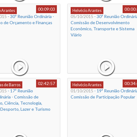
00:09:03
00:00
o Arantes
Helvécio Arantes
015
- 30ª Reunião Ordinária -
05/10/2015
- 30ª Reunião Ordinária
o de Orçamento e Finanças
Comissão de Desenvolvimento
Econômico, Transporte e Sistema
Viário
02:42:57
00:34
s de Barros
Helvécio Arantes
015
- 17ª Reunião
01/10/2015
- 19ª Reunião Ordinária
inária - Comissão de
Comissão de Participação Popular
, Ciência, Tecnologia,
 Desporto, Lazer e Turismo