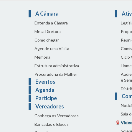
A Câmara
Ativ
Entenda a Câmara
Legis
Mesa Diretora
Propo
Como chegar
Reuni
Agende uma Visita
Comis
Memória
Ciclo
Estrutura administrativa
Home
Procuradoria da Mulher
Audiên
e Sem
Eventos
Distri
Agenda
Com
Participe
Notíci
Vereadores
Sala 
Conheça os Vereadores
Vídeo
Bancadas e Blocos
Solen