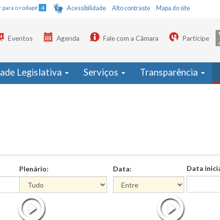
Ir para o rodapé
4
Acessibilidade
Alto contraste
Mapa do site
Eventos
Agenda
Fale com a Câmara
Participe
dade Legislativa
Serviços
Transparência
Data inici
Plenário:
Data:
Data
Data