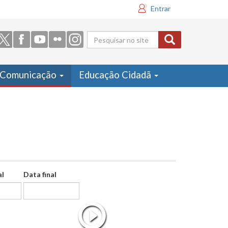
Entrar
Formulário
de busca
Comunicação
Educação Cidadã
al
Data final
Data