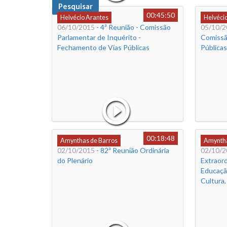
Pesquisar
00:45:50
Helvécio Arantes
Helvéci
06/10/2015
- 4ª Reunião - Comissão
05/10/2
Parlamentar de Inquérito -
Comissã
Fechamento de Vias Públicas
Públicas
00:18:48
Amynthas de Barros
Amyntha
02/10/2015
- 82ª Reunião Ordinária
02/10/2
do Plenário
Extraord
Educação
Cultura,