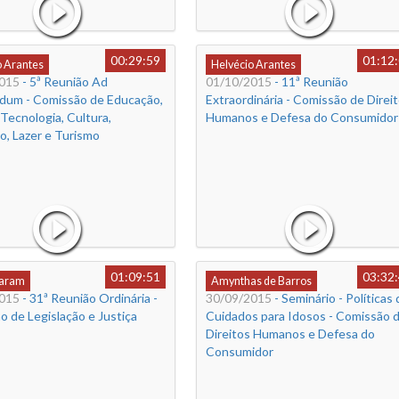
00:29:59
01:12
o Arantes
Helvécio Arantes
015
- 5ª Reunião Ad
01/10/2015
- 11ª Reunião
dum - Comissão de Educação,
Extraordinária - Comissão de Direi
 Tecnologia, Cultura,
Humanos e Defesa do Consumidor
o, Lazer e Turismo
01:09:51
03:32
Caram
Amynthas de Barros
015
- 31ª Reunião Ordinária -
30/09/2015
- Seminário - Políticas 
 de Legislação e Justiça
Cuidados para Idosos - Comissão 
Direitos Humanos e Defesa do
Consumidor