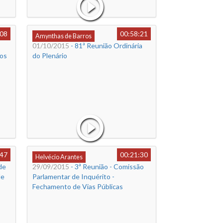
:08
00:58:21
Amynthas de Barros
01/10/2015
- 81ª Reunião Ordinária
tos
do Plenário
:47
00:21:30
Helvécio Arantes
de
29/09/2015
- 3ª Reunião - Comissão
de
Parlamentar de Inquérito -
Fechamento de Vias Públicas