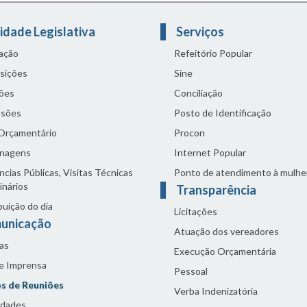
idade Legislativa
Serviços
lação
Refeitório Popular
sições
Sine
ões
Conciliação
sões
Posto de Identificação
 Orçamentário
Procon
nagens
Internet Popular
cias Públicas, Visitas Técnicas
Ponto de atendimento à mulhe
inários
Transparência
buição do dia
Licitações
unicação
Atuação dos vereadores
as
Execução Orçamentária
de Imprensa
Pessoal
s de Reuniões
Verba Indenizatória
idades