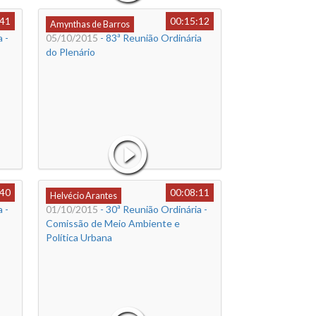
:41
00:15:12
Amynthas de Barros
 -
05/10/2015
- 83ª Reunião Ordinária
do Plenário
:40
00:08:11
Helvécio Arantes
 -
01/10/2015
- 30ª Reunião Ordinária -
Comissão de Meio Ambiente e
Política Urbana