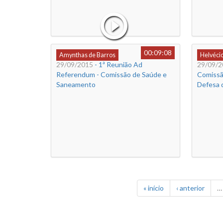
00:09:08
Amynthas de Barros
Helvéci
29/09/2015
- 1ª Reunião Ad
29/09/2
Referendum - Comissão de Saúde e
Comissã
Saneamento
Defesa 
« início
‹ anterior
…