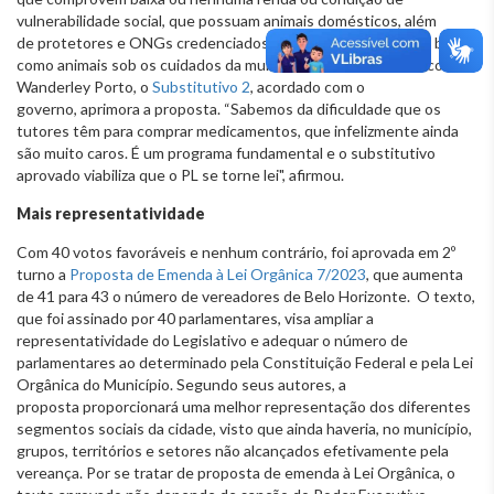
vulnerabilidade social, que possuam animais domésticos, além
de protetores e ONGs credenciados junto ao Poder Público, bem
como animais sob os cuidados da municipalidade. De acordo com
Wanderley Porto, o
Substitutivo 2
, acordado com o
governo, aprimora a proposta. “Sabemos da dificuldade que os
tutores têm para comprar medicamentos, que infelizmente ainda
são muito caros. É um programa fundamental e o substitutivo
aprovado viabiliza que o PL se torne lei", afirmou.
Mais representatividade
Com 40 votos favoráveis e nenhum contrário, foi aprovada em 2º
turno a
Proposta de Emenda à Lei Orgânica 7/2023
, que aumenta
de 41 para 43 o número de vereadores de Belo Horizonte. O texto,
que foi assinado por 40 parlamentares, visa ampliar a
representatividade do Legislativo e adequar o número de
parlamentares ao determinado pela Constituição Federal e pela Lei
Orgânica do Município. Segundo seus autores, a
proposta proporcionará uma melhor representação dos diferentes
segmentos sociais da cidade, visto que ainda haveria, no município,
grupos, territórios e setores não alcançados efetivamente pela
vereança. Por se tratar de proposta de emenda à Lei Orgânica, o