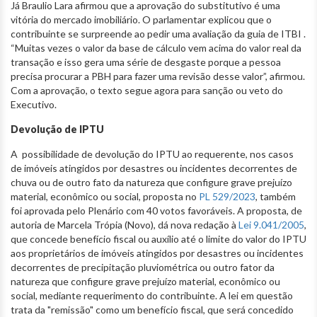
Já Braulio Lara afirmou que a aprovação do substitutivo é uma
vitória do mercado imobiliário. O parlamentar explicou que o
contribuinte se surpreende ao pedir uma avaliação da guia de ITBI .
“Muitas vezes o valor da base de cálculo vem acima do valor real da
transação e isso gera uma série de desgaste porque a pessoa
precisa procurar a PBH para fazer uma revisão desse valor”, afirmou.
Com a aprovação, o texto segue agora para sanção ou veto do
Executivo.
Devolução de IPTU
A possibilidade de devolução do IPTU ao requerente, nos casos
de imóveis atingidos por desastres ou incidentes decorrentes de
chuva ou de outro fato da natureza que configure grave prejuízo
material, econômico ou social, proposta no
PL 529/2023
, também
foi aprovada pelo Plenário com 40 votos favoráveis. A proposta, de
autoria de Marcela Trópia (Novo), dá nova redação à
Lei 9.041/2005
,
que concede benefício fiscal ou auxílio até o limite do valor do IPTU
aos proprietários de imóveis atingidos por desastres ou incidentes
decorrentes de precipitação pluviométrica ou outro fator da
natureza que configure grave prejuízo material, econômico ou
social, mediante requerimento do contribuinte. A lei em questão
trata da "remissão" como um benefício fiscal, que será concedido