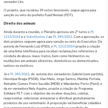
vereador Léo.
O projeto, que recebeu 39 votos favoráveis, segue agora para
sanção ou veto do prefeito Fuad Noman (PDT).
Direito dos animais
Ainda durante a reunião, o Plenário aprovou em 2º turno o
PL
1213/2014
e o
Substitutivo 2
ao
PL 345/2022
. Com a aprovação, os
dois projetos seguem agora para sanção ou veto do Executivo. De
autoria de Fernando Luiz (PSD), o
PL 1213/2014
propõe a criação
de uma linha telefônica para receber reclamações referentes à
conduta de abuso, maus-tratos, bem como ferimentos ou
mutilações em animais silvestres, domésticos ou domesticados,
nativos ou exóticos.
Já o
PL 345/2022
, de autoria dos vereadores Gabriel (sem partido),
Henrique Braga (PSDB), Irlan Melo, Jorge Santos, Marilda Portela,
Reinaldo Gomes Preto Sacolão (MDB) e Wanderley Porto (Patri), e
da ex-vereadora Nely Aquino, propõe a criação do Programa
Solidare PET com o objetivo de receber doações, coletar,
reaproveitar, selecionar, armazenar e distribuir gratuitamente
produtos de uso veterinário. A proposição vai beneficiar cidadãos
que comprovem baixa ou nenhuma renda ou condição de