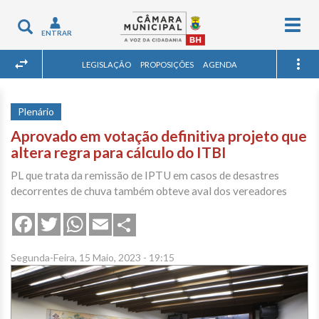
Togg
Toggle
ENTRAR
navig
navigation
LEGISLAÇÃO
PROPOSIÇÕES
AGENDA
Plenário
Aprovado em votação definitiva projeto que
altera regra para cálculo do ITBI
PL que trata da remissão de IPTU em casos de desastres
decorrentes de chuva também obteve aval dos vereadores
Share
Facebook
Twitter
WhatsApp
Email
Segunda-Feira, 15 Maio, 2023 - 19:15