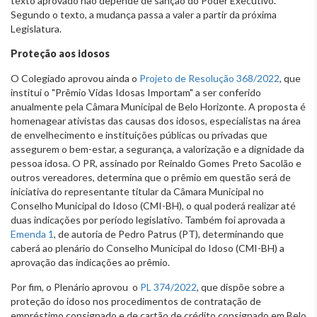
texto aprovado não depende de sanção do Poder Executivo.
Segundo o texto, a mudança passa a valer a partir da próxima
Legislatura.
Proteção aos idosos
O Colegiado aprovou ainda o
Projeto de Resolução 368/2022
, que
institui o "Prêmio Vidas Idosas Importam" a ser conferido
anualmente pela Câmara Municipal de Belo Horizonte. A proposta é
homenagear ativistas das causas dos idosos, especialistas na área
de envelhecimento e instituições públicas ou privadas que
assegurem o bem-estar, a segurança, a valorização e a dignidade da
pessoa idosa. O PR, assinado por Reinaldo Gomes Preto Sacolão e
outros vereadores, determina que o prêmio em questão será de
iniciativa do representante titular da Câmara Municipal no
Conselho Municipal do Idoso (CMI-BH), o qual poderá realizar até
duas indicações por período legislativo. Também foi aprovada a
Emenda 1
, de autoria de Pedro Patrus (PT), determinando que
caberá ao plenário do Conselho Municipal do Idoso (CMI-BH) a
aprovação das indicações ao prêmio.
Por fim, o Plenário aprovou o
PL 374/2022
, que dispõe sobre a
proteção do idoso nos procedimentos de contratação de
empréstimo consignado e de cartão de crédito consignado em Belo