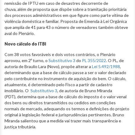
remissão de IPTU em caso de desastres decorrente de
chuva, além de proposta que dispõe sobre a tramitação prioritária
dos processos administrativos em que figure como parte vítima de
violência doméstica e familiar. Proposta de Emenda à Lei Orgânica
que amplia de 41 para 43 o número de vereadores também obteve
aval do Plenário.
Novo cálculo do ITBI
Com 38 votos favoráveis e dois votos contrários, o Plenário
aprovou, em 2º turno, o
Substitutivo 3
do
PL 355/2022
. O PL, de
autoria de Braulio Lara (Novo), propõe alterar a
Lei 5.492/1988
,
determinando que a base de cálculo passe a ser o valor declarado
pelo contribuinte no instrumento de aquisição do bem. O cálculo,
atualmente, é determinado pelo Fisco a partir de cadastro
imobiliário. O
Substitutivo 3
, de autoria de Bruno Miranda
(PDT), determina que a base de cálculo do imposto é o valor venal
dos bens ou direitos transmitidos ou cedidos em condições
normais de mercado, adequando os termos e definições do projeto
original à legislação federal e jurisprudências pertinentes. Bruno
Miranda salientou que a medida vai trazer mais transparência e
justiça tributária.