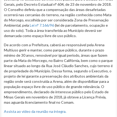
Gerais, pelo Decreto Estadual n° 604, de 23 de novembro de 2018.
O Conselho definiu que a compensação das áreas desafetadas
ocorrerá nas cercanias do terreno, na região conhecida como Mata
do Morcego, escolhida por ser considerada Zona de Preservação
Ambiental, pela
Lei n° 7.166/96
(lei de parcelamento, ocupação e
uso do solo). Toda a área transferida ao Município deverá ser
demarcada como espaço livre de uso público.
De acordo com a Prefeitura, caberá ao responsável pela Arena
Multiuso gerir e manter, como parque público, durante o prazo
mínimo de 30 anos, renovável por igual período, áreas que fazem
parte da Mata do Morcego, no Bairro Califórnia, bem como o parque
linear situado ao longo da Rua José Cláudio Sanches, cujo terreno é
de propriedade do Município. Dessa forma, segundo o Executivo, o
projeto de lei garante a preservação dos atributos ambientais da
região onde será construída a Arena, além de disponibilizar para a
população espaço livre de uso público de grande relevância. O
empreendimento, declarado de interesse público pelo Estado de
Minas Gerais em novembro de 2018, já obteve a Licença Prévia,
mas aguarda licenciamento final no Comam.
Assista ao vídeo da reunião na íntegra.