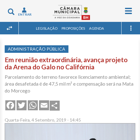
Togg
Toggle
ENTRAR
navig
navigation
LEGISLAÇÃO
PROPOSIÇÕES
AGENDA
ADMINISTRAÇÃO PÚBLICA
Em reunião extraordinária, avança projeto
da Arena do Galo no Califórnia
Parcelamento do terreno favorece licenciamento ambiental;
área desafetada é de 47,5 mil m² e compensação será na Mata
do Morcego
Share
Facebook
Twitter
WhatsApp
Email
Quarta-Feira, 4 Setembro, 2019 - 14:45