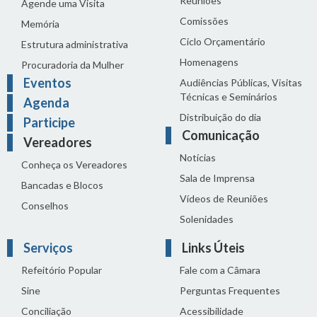
Reuniões
Agende uma Visita
Comissões
Memória
Ciclo Orçamentário
Estrutura administrativa
Homenagens
Procuradoria da Mulher
Eventos
Audiências Públicas, Visitas
Técnicas e Seminários
Agenda
Distribuição do dia
Participe
Comunicação
Vereadores
Notícias
Conheça os Vereadores
Sala de Imprensa
Bancadas e Blocos
Vídeos de Reuniões
Conselhos
Solenidades
Serviços
Links Úteis
Refeitório Popular
Fale com a Câmara
Sine
Perguntas Frequentes
Conciliação
Acessibilidade