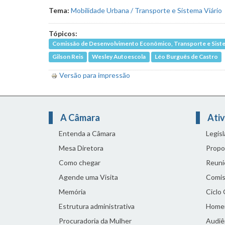
Tema:
Mobilidade Urbana / Transporte e Sistema Viário
Tópicos:
Comissão de Desenvolvimento Econômico, Transporte e Siste
Gilson Reis
Wesley Autoescola
Léo Burguês de Castro
Versão para impressão
A Câmara
Ativ
Entenda a Câmara
Legis
Mesa Diretora
Propo
Como chegar
Reuni
Agende uma Visita
Comis
Memória
Ciclo
Estrutura administrativa
Home
Procuradoria da Mulher
Audiên