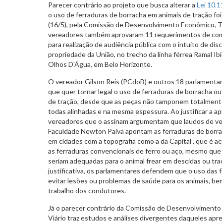
Parecer contrário ao projeto que busca alterar a
Lei 10.
o uso de ferraduras de borracha em animais de tração foi
(16/5), pela Comissão de Desenvolvimento Econômico, T
vereadores também aprovaram 11 requerimentos de comis
para realização de audiência pública com o intuito de di
propriedade da União, no trecho da linha férrea Ramal Ibir
Olhos D'Água, em Belo Horizonte.
O vereador Gilson Reis (PCdoB) e outros 18 parlamentar
que quer tornar legal o uso de ferraduras de borracha o
de tração, desde que as peças não tamponem totalmente
todas alinhadas e na mesma espessura. Ao justificar a a
vereadores que o assinam argumentam que laudos de ve
Faculdade Newton Paiva apontam as ferraduras de borrac
em cidades com a topografia como a da Capital”, que é a
as ferraduras convencionais de ferro ou aço, mesmo qu
seriam adequadas para o animal frear em descidas ou trac
justificativa, os parlamentares defendem que o uso das 
evitar lesões ou problemas de saúde para os animais, 
trabalho dos condutores.
Já o parecer contrário da Comissão de Desenvolvimento
Viário traz estudos e análises divergentes daqueles ap