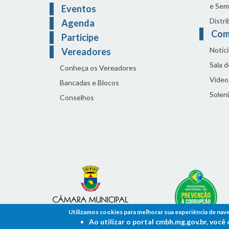
e Sem
Eventos
Distri
Agenda
Com
Participe
Notíci
Vereadores
Sala 
Conheça os Vereadores
Vídeo
Bancadas e Blocos
Solen
Conselhos
Utilizamos cookies para melhorar sua experiência de nav
Ao utilizar o portal cmbh.mg.gov.br, voc