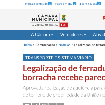
Ir para o conteúdo
1
Ir para o menu
2
Ir para a busca
3
A Câmara
Vereadores
Ativi
Início
>
Comunicação
>
Notícias
>
Legalização de ferra
TRANSPORTE E SISTEMA VIÁRIO
Legalização de ferrad
borracha recebe parec
Aprovada realização de audiência para
de terreno de propriedade da União no