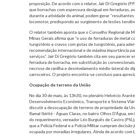
proposição. De acordo com o relator, Jair Di Gregório (P
que borrachas com espessura desigual em ferraduras, a
durante a atividade do animal, podem gerar “resultantes 
locomotor, predispondo ao surgimento de lesões tendínea
O relator também aponta que o Conselho Regional de Me
Minas Gerais afirma que “o uso de ferraduras de metal 
tungstênio e cravos com gotas de tungstênio, para ader
recomendação internacional e de máxima importância pa
serviços”. Jair Di Gregório também cita em seu parecer 
ferradura de borracha, em substituição às convencionai
necrose de ranilha e desnivelamento médio-lateral do díg
carroceiros. O projeto encontra-se concluso para apreci
Ocupação de terreno da União
No dia 30 de maio, às 13h30, no plenário Helvécio Arant
Desenvolvimento Econômico, Transporte e Sistema Viário 
discutir a desocupação de terreno de propriedade da Uniã
Ramal Ibirité - Águas Claras, no bairro Olhos D'Água, e
do requerimento, vereador Léo Burguês de Castro (PSL),
que a Polícia Federal e a Polícia Militar cumpram decisão 
ocupada por moradias irregulares. Ainda de acordo com 