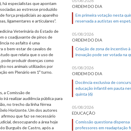
05/08/2026
P), há especialistas que apontam
ORDEM DO DIA
ssociadas ao estresse produzido
de força prejudiciais ao aparelho
Em primeira votação nesta quin
s, ligamentares e articulares".
reservada a autistas em espet
dicina Veterinária do Estado de
05/08/2026
com o coadjuvante de pinos de
ORDEM DO DIA
ência no asfalto é uma
ra o bem-estar de cavalos de
Criação de zona de incentivo à
estudo que relata que o uso de
inovação pode ser votada na qu
s, pode produzir doenças como
ito nos animais utilizados por
05/08/2026
ação em Plenário em 1º turno.
ORDEM DO DIA
Docência exclusiva de concur
educação infantil em pauta ne
es, a Comissão de
quinta (6)
irá realizar audiência pública para
o, no trecho da linha férrea
05/08/2026
m Belo Horizonte. Um dos autores
EDUCAÇÃO
 afirmou que faz-se necessário
judicial, desocupando a área hoje
Comissão questiona dispensa
Léo Burguês de Castro, após a
professores em readaptação f