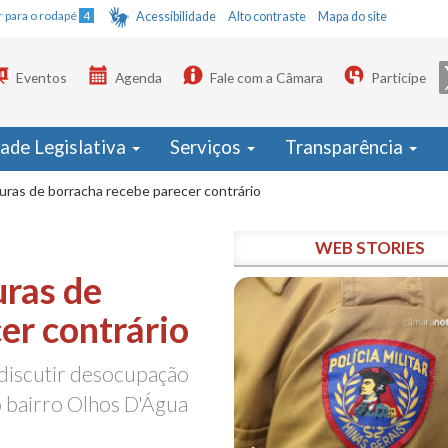
Ir para o rodapé
4
Acessibilidade
Alto contraste
Mapa do site
Eventos
Agenda
Fale com a Câmara
Participe
dade Legislativa
Serviços
Transparência
duras de borracha recebe parecer contrário
WEB STORIES
uras de
er contrário
 discutir desocupação
 bairro Olhos D'Água