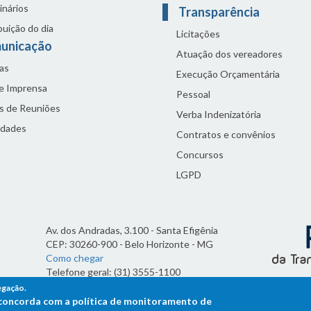
inários
Transparência
buição do dia
Licitações
unicação
Atuação dos vereadores
as
Execução Orçamentária
de Imprensa
Pessoal
s de Reuniões
Verba Indenizatória
idades
Contratos e convênios
Concursos
LGPD
Av. dos Andradas, 3.100 - Santa Efigênia
CEP: 30260-900 - Belo Horizonte - MG
Como chegar
Telefone geral: (31) 3555-1100
Horário de funcionamento:
egação.
7h às 19h
ê concorda com a política de monitoramento de