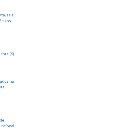
ta, sala
áculos
inta (6)
sados na
sta
 de
uncional