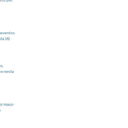
 eventos
ta (6)
os
te nesta
or maus-
m