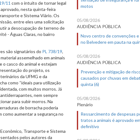
119/11
com o intuito de tornar legal
motos
 aprovado, nesta quinta-feira
ransporte e Sistema Viário. Os
05/08/2026
são, entre eles uma solicitação
AUDIÊNCIA PÚBLICA
scutir a desocupação de terreno de
ité - Águas Claras, no bairro
Novo centro de convenções e
no Belvedere em pauta na quin
es são signatários do
PL 738/19
,
05/08/2026
u material assemelhado em animais
AUDIÊNCIA PÚBLICA
 o casco do animal e estejam
presentação do projeto, os
Prevenção e mitigação de risc
terinários da UFMG e da
causados por chuvas em deba
ha como “ideais para utilização
quinta (6)
cidentada, com muitos morros. Já
e antiderrapantes, nem sempre
05/08/2026
ionar para subir morros. Na
Plenário
ferraduras de borracha poderia
bem como aumentar a segurança no
Ressarcimento de despesas p
tratos a animais é aprovado e
definitivo
 Econômico, Transporte e Sistema
resentados pelos autores da