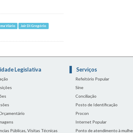
ma Viário
Jair Di Gregório
idade Legislativa
Serviços
lação
Refeitório Popular
sições
Sine
ões
Conciliação
sões
Posto de Identificação
 Orçamentário
Procon
nagens
Internet Popular
cias Públicas, Visitas Técnicas
Ponto de atendimento à mulhe