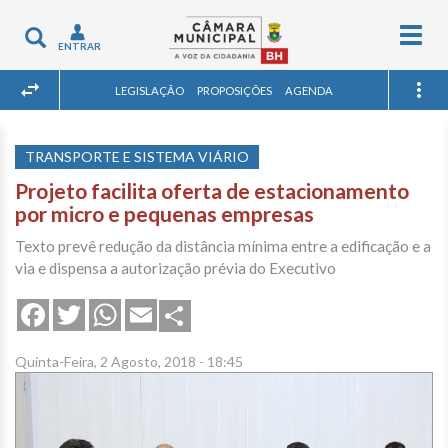
Togg
Toggle
ENTRAR
navig
navigation
LEGISLAÇÃO
PROPOSIÇÕES
AGENDA
TRANSPORTE E SISTEMA VIÁRIO
Projeto facilita oferta de estacionamento
por micro e pequenas empresas
Texto prevê redução da distância mínima entre a edificação e a
via e dispensa a autorização prévia do Executivo
Share
Facebook
Twitter
WhatsApp
Email
Quinta-Feira, 2 Agosto, 2018 - 18:45