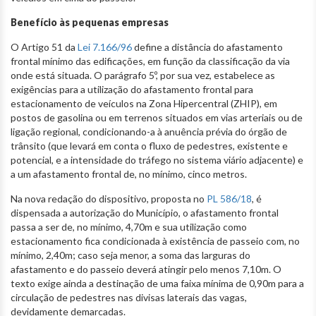
Benefício às pequenas empresas
O Artigo 51 da
Lei 7.166/96
define a distância do afastamento
frontal mínimo das edificações, em função da classificação da via
onde está situada. O parágrafo 5º, por sua vez, estabelece as
exigências para a utilização do afastamento frontal para
estacionamento de veículos na Zona Hipercentral (ZHIP), em
postos de gasolina ou em terrenos situados em vias arteriais ou de
ligação regional, condicionando-a à anuência prévia do órgão de
trânsito (que levará em conta o fluxo de pedestres, existente e
potencial, e a intensidade do tráfego no sistema viário adjacente) e
a um afastamento frontal de, no mínimo, cinco metros.
Na nova redação do dispositivo, proposta no
PL 586/18
, é
dispensada a autorização do Município, o afastamento frontal
passa a ser de, no mínimo, 4,70m e sua utilização como
estacionamento fica condicionada à existência de passeio com, no
mínimo, 2,40m; caso seja menor, a soma das larguras do
afastamento e do passeio deverá atingir pelo menos 7,10m. O
texto exige ainda a destinação de uma faixa mínima de 0,90m para a
circulação de pedestres nas divisas laterais das vagas,
devidamente demarcadas.