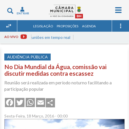
Togg
Toggle
ENTRAR
navig
navigation
LEGISLAÇÃO
PROPOSIÇÕES
AGENDA
Assista às reuniões em tempo real
AO VIVO
AUDIÊNCIA PÚBLICA
No Dia Mundial da Água, comissão vai
discutir medidas contra escassez
Reunião será realizada em período noturno facilitando a
participação popular
Share
Facebook
Twitter
WhatsApp
Email
Sexta-Feira, 18 Março, 2016 - 00:00