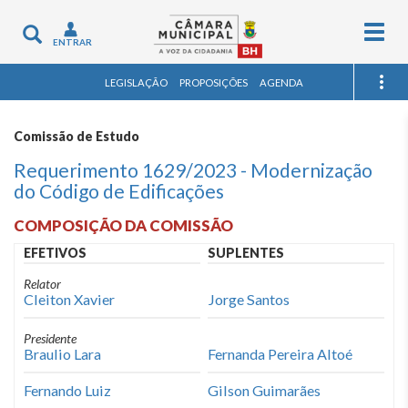
Togg
Toggle
ENTRAR
navig
navigation
LEGISLAÇÃO
PROPOSIÇÕES
AGENDA
Comissão de Estudo
Requerimento 1629/2023 - Modernização
do Código de Edificações
COMPOSIÇÃO DA COMISSÃO
EFETIVOS
SUPLENTES
Relator
Cleiton Xavier
Jorge Santos
Presidente
Braulio Lara
Fernanda Pereira Altoé
Fernando Luiz
Gilson Guimarães