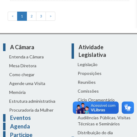
<
1
2
3
>
A Câmara
Atividade
Legislativa
Entenda a Câmara
Legislação
Mesa Diretora
Proposições
Como chegar
Reuniões
Agende uma Visita
Comissões
Memória
Ciclo Orçamentário
Estrutura administrativa
Homenagens
Procuradoria da Mulher
Eventos
Audiências Públicas, Visitas
Técnicas e Seminários
Agenda
Distribuição do dia
Participe