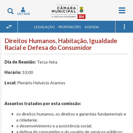
Togg
Toggle
ENTRAR
navig
navigation
LEGISLAÇÃO
PROPOSIÇÕES
AGENDA
Direitos Humanos, Habitação, Igualdade
Racial e Defesa do Consumidor
Dia de Reunião:
Terça-feira
Horário:
10:00
Local:
Plenário Helvécio Arantes
Assuntos tratados por esta comissão:
os direitos humanos, os direitos e garantias fundamentais e
a cidadania;
o desenvolvimento e a assistência social;
a defesa do consumidor e do usuário de serviços públicos;