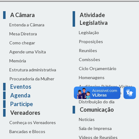
A Câmara
Atividade
Legislativa
Entenda a Câmara
Legislação
Mesa Diretora
Proposições
Como chegar
Reuniões
Agende uma Visita
Comissões
Memória
Ciclo Orçamentário
Estrutura administrativa
Homenagens
Procuradoria da Mulher
Eventos
Audiências Públicas, Visitas
Técnicas e Seminários
Agenda
Distribuição do dia
Participe
Comunicação
Vereadores
Notícias
Conheça os Vereadores
Sala de Imprensa
Bancadas e Blocos
Vídeos de Reuniões