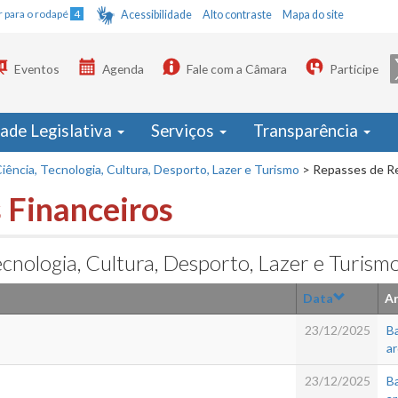
Ir para o rodapé
4
Acessibilidade
Alto contraste
Mapa do site
Eventos
Agenda
Fale com a Câmara
Participe
dade Legislativa
Serviços
Transparência
iência, Tecnologia, Cultura, Desporto, Lazer e Turismo
>
Repasses de Re
 Financeiros
cnologia, Cultura, Desporto, Lazer e Turism
Data
Ar
23/12/2025
Ba
a
23/12/2025
Ba