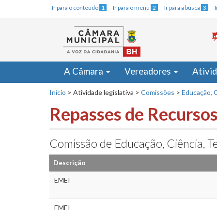
Ir para o conteúdo
1
Ir para o menu
2
Ir para a busca
3
A Câmara
Vereadores
Ativi
Início
>
Atividade legislativa
>
Comissões
>
Educação, C
Repasses de Recursos
Comissão de Educação, Ciência, Te
Descrição
EMEI
EMEI