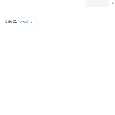
a
1 de 21
próximo ›