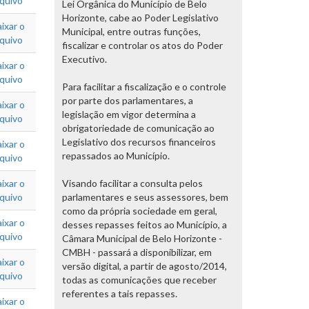
rquivo
Lei Orgânica do Município de Belo
Horizonte, cabe ao Poder Legislativo
ixar o
Municipal, entre outras funções,
rquivo
fiscalizar e controlar os atos do Poder
Executivo.
ixar o
rquivo
Para facilitar a fiscalização e o controle
por parte dos parlamentares, a
ixar o
legislação em vigor determina a
rquivo
obrigatoriedade de comunicação ao
Legislativo dos recursos financeiros
ixar o
repassados ao Município.
rquivo
ixar o
Visando facilitar a consulta pelos
rquivo
parlamentares e seus assessores, bem
como da própria sociedade em geral,
ixar o
desses repasses feitos ao Município, a
rquivo
Câmara Municipal de Belo Horizonte -
CMBH - passará a disponibilizar, em
ixar o
versão digital, a partir de agosto/2014,
rquivo
todas as comunicações que receber
referentes a tais repasses.
ixar o