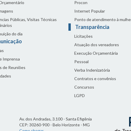
 Orçamentário
Procon
nagens
Internet Popular
cias Públicas, Visitas Técnicas
Ponto de atendimento à mulhe
inários
Transparência
buição do dia
Licitações
unicação
Atuação dos vereadores
as
Execução Orçamentária
de Imprensa
Pessoal
s de Reuniões
Verba Indenizatória
idades
Contratos e convênios
Concursos
LGPD
Av. dos Andradas, 3.100 - Santa Efigênia
CEP: 30260-900 - Belo Horizonte - MG
Como chegar