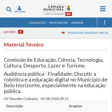
Togg
Toggle
ENTRAR
navig
navigation
LEGISLAÇÃO
PROPOSIÇÕES
AGENDA
AO VIVO
Assista às reuniões em tempo real
Material Técnico
Comissão de Educação, Ciência, Tecnologia,
Cultura, Desporto, Lazer e Turismo
Audiência pública - Finalidade: Discutir a
robótica e a educação digital no Município de
Belo Horizonte, especialmente na educação
pública.
26ª Reunião Ordinária - 05/08/2026 09:15
Descrição
Arquivo