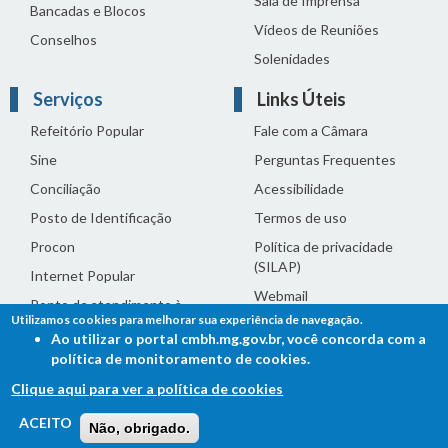
Sala de Imprensa
Bancadas e Blocos
Vídeos de Reuniões
Conselhos
Solenidades
Serviços
Links Úteis
Refeitório Popular
Fale com a Câmara
Sine
Perguntas Frequentes
Conciliação
Acessibilidade
Posto de Identificação
Termos de uso
Procon
Política de privacidade
(SILAP)
Internet Popular
Webmail
Ponto de atendimento à
Utilizamos cookies para melhorar sua experiência de navegação.
mulher
Intranet
Ao utilizar o portal cmbh.mg.gov.br, você concorda com a
Transparência
Efetuar Login
política de monitoramento de cookies.
Licitações
Clique aqui para ver a política de cookies
Atuação dos vereadores
FALE COM A CÂMARA
ACEITO
Não, obrigado.
Ouvidoria - Lei de Acesso à Informação
Execução Orçamentária