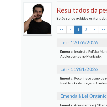
Resultados da pe
Estão sendo exibidos os itens de 1
<<
<
1
2
>
>>
Lei - 12076/2026
Ementa:
Institui a Política Mu
Adolescentes no Município.
Lei - 11981/2026
Ementa:
Reconhece como de rel
food trucks da Praça do Cardos
Emenda à Lei Orgânic
Ementa:
Acrescenta o § 10 ao a