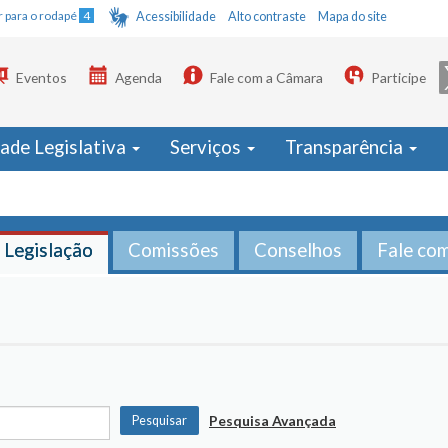
Ir para o rodapé
4
Acessibilidade
Alto contraste
Mapa do site
Eventos
Agenda
Fale com a Câmara
Participe
dade Legislativa
Serviços
Transparência
Legislação
Comissões
Conselhos
Fale co
Pesquisa Avançada