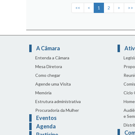
<<
<
1
2
>
>>
A Câmara
Ativ
Entenda a Câmara
Legis
Mesa Diretora
Propo
Como chegar
Reuni
Agende uma Visita
Comis
Memória
Ciclo
Estrutura administrativa
Home
Procuradoria da Mulher
Audiên
e Sem
Eventos
Distri
Agenda
Com
Participe