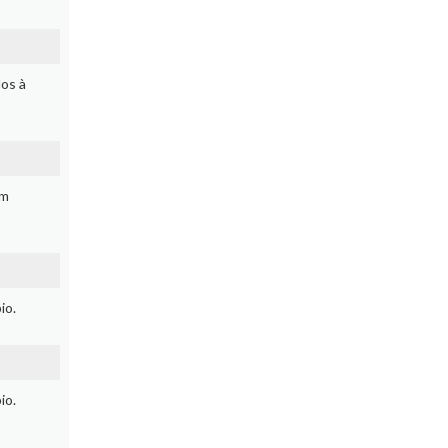
dos à
em
io.
io.