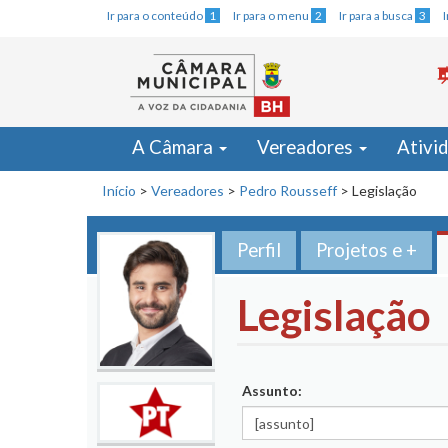
Ir para o conteúdo
1
Ir para o menu
2
Ir para a busca
3
A Câmara
Vereadores
Ativi
Início
>
Vereadores
>
Pedro Rousseff
>
Legislação
Perfil
Projetos e +
Legislação
Assunto: