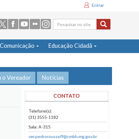
Entrar
Formulário
de busca
Comunicação
Educação Cidadã
m o Vereador
Notícias
CONTATO
Telefone(s):
(31) 3555-1182
Sala: A-315
ver.pedrorousseff@cmbh.mg.gov.br