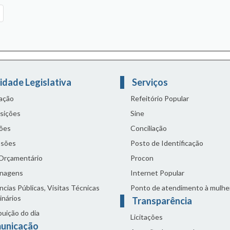
idade Legislativa
Serviços
lação
Refeitório Popular
sições
Sine
ões
Conciliação
sões
Posto de Identificação
 Orçamentário
Procon
nagens
Internet Popular
cias Públicas, Visitas Técnicas
Ponto de atendimento à mulhe
inários
Transparência
buição do dia
Licitações
unicação