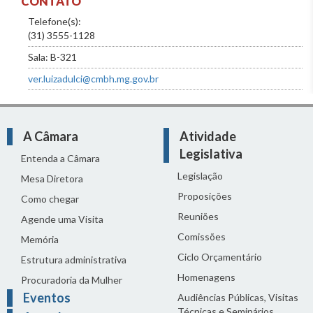
CONTATO
Telefone(s):
(31) 3555-1128
Sala: B-321
ver.luizadulci@cmbh.mg.gov.br
A Câmara
Atividade
Legislativa
Entenda a Câmara
Legislação
Mesa Diretora
Proposições
Como chegar
Reuniões
Agende uma Visita
Comissões
Memória
Ciclo Orçamentário
Estrutura administrativa
Homenagens
Procuradoria da Mulher
Eventos
Audiências Públicas, Visitas
Técnicas e Seminários