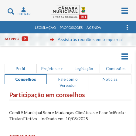
Togg
Toggle
ENTRAR
navig
navigation
LEGISLAÇÃO
PROPOSIÇÕES
AGENDA
AO VIVO
Assista às reuniões em tempo real
Togg
navig
Perfil
Projetos e +
Legislação
Comissões
Conselhos
Fale com o
Notícias
Vereador
Participação em conselhos
Comitê Municipal Sobre Mudanças Climáticas e Ecoeficiência -
Titular/Efetivo - Indicado em: 10/03/2025