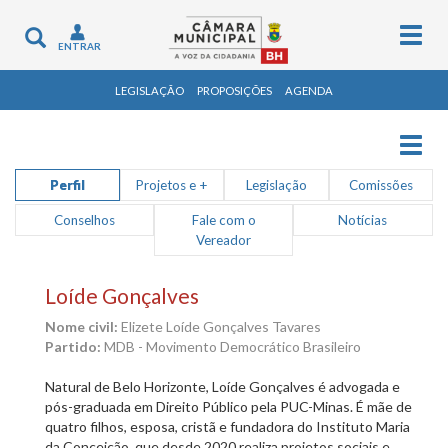
Togg
Toggle
ENTRAR
navig
navigation
LEGISLAÇÃO
PROPOSIÇÕES
AGENDA
Togg
navig
Perfil
Projetos e +
Legislação
Comissões
Conselhos
Fale com o
Notícias
Vereador
Loíde Gonçalves
Nome civil:
Elizete Loíde Gonçalves Tavares
Partido:
MDB - Movimento Democrático Brasileiro
Natural de Belo Horizonte, Loíde Gonçalves é advogada e
pós-graduada em Direito Público pela PUC-Minas. É mãe de
quatro filhos, esposa, cristã e fundadora do Instituto Maria
da Conceição, que desde 2020 realiza projetos sociais e