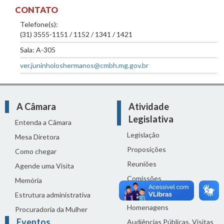
CONTATO
Telefone(s):
(31) 3555-1151 / 1152 / 1341 / 1421
Sala: A-305
ver.juninholoshermanos@cmbh.mg.gov.br
A Câmara
Atividade
Legislativa
Entenda a Câmara
Legislação
Mesa Diretora
Proposições
Como chegar
Reuniões
Agende uma Visita
Comissões
Memória
Ciclo Orçamentário
Estrutura administrativa
Homenagens
Procuradoria da Mulher
Eventos
Audiências Públicas, Visitas