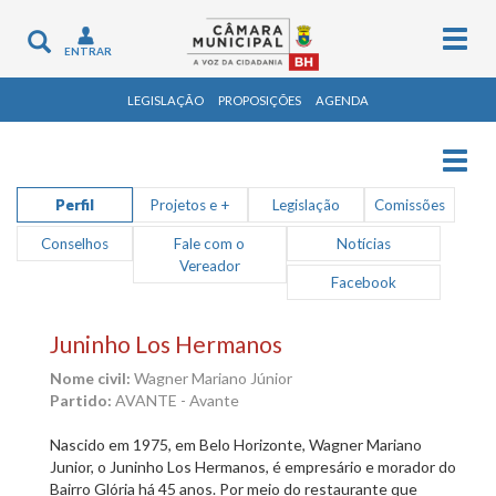
Togg
Toggle
ENTRAR
navig
navigation
LEGISLAÇÃO
PROPOSIÇÕES
AGENDA
Togg
navig
Perfil
Projetos e +
Legislação
Comissões
Conselhos
Fale com o
Notícias
Vereador
Facebook
Juninho Los Hermanos
Nome civil:
Wagner Mariano Júnior
Partido:
AVANTE - Avante
Nascido em 1975, em Belo Horizonte, Wagner Mariano
Junior, o Juninho Los Hermanos, é empresário e morador do
Bairro Glória há 45 anos. Por meio do restaurante que