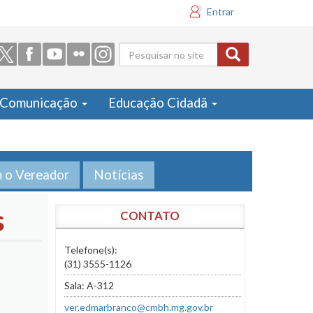
Entrar
Formulário
de busca
Comunicação
Educação Cidadã
m o Vereador
Notícias
s
CONTATO
Telefone(s):
(31) 3555-1126
Sala: A-312
ver.edmarbranco@cmbh.mg.gov.br