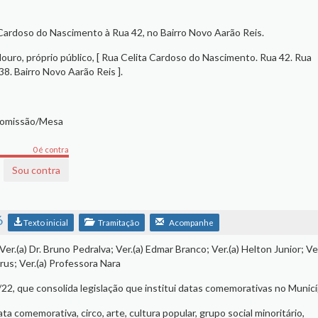
Cardoso do Nascimento à Rua 42, no Bairro Novo Aarão Reis.
uro, próprio público, [ Rua Celita Cardoso do Nascimento. Rua 42. Rua
8. Bairro Novo Aarão Reis ].
Comissão/Mesa
0 é contra
Sou contra
6
Texto inicial
Tramitação
Acompanhe
 Ver.(a) Dr. Bruno Pedralva; Ver.(a) Edmar Branco; Ver.(a) Helton Junior; Ver
rus; Ver.(a) Professora Nara
7/22, que consolida legislação que institui datas comemorativas no Municí
ata comemorativa, circo, arte, cultura popular, grupo social minoritário,