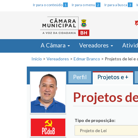
Ir para o conteúdo
1
Ir para o menu
2
Ir para a busca
3
A Câmara
Vereadores
Ativi
Início
>
Vereadores
>
Edmar Branco
>
Projetos de lei e
Perfil
Projetos e +
Projetos de
Tipo de proposição: