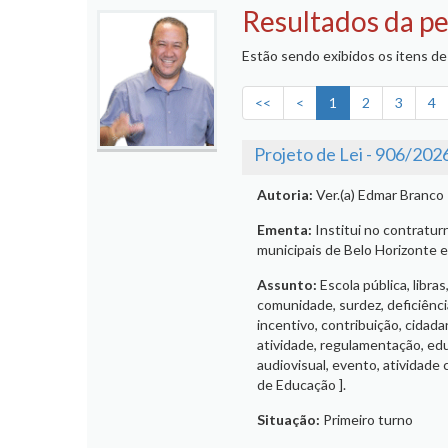
Resultados da pe
Estão sendo exibidos os itens de 
<<
<
1
2
3
4
Projeto de Lei - 906/202
Autoria:
Ver.(a) Edmar Branco
Ementa:
Institui no contratur
municipais de Belo Horizonte e
Assunto:
Escola pública, libra
comunidade, surdez, deficiênci
incentivo, contribuição, cidadan
atividade, regulamentação, educ
audiovisual, evento, atividade 
de Educação ].
Situação:
Primeiro turno