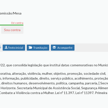
Comissão/Mesa
0 é contra
Sou contra
6
Texto inicial
Tramitação
Acompanhe
7/22, que consolida legislação que institui datas comemorativas no Municí
ativa, alteração, violência, mulher, objetivo, promoção, sociedade civil,
 informação, publicidade, direito, serviço público, acolhimento, proteção
 direitos humanos, desenvolvimento, política, campanha, parceria, [ Secr
Horizonte. Secretaria Municipal de Assistência Social, Segurança Alimen
ombate a Violência contra a Mulher. Lei nº 11.397. Lei nº 11397. Primeira