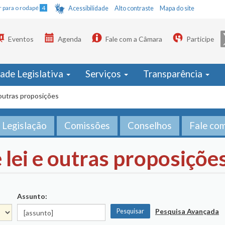
Ir para o rodapé
4
Acessibilidade
Alto contraste
Mapa do site
Eventos
Agenda
Fale com a Câmara
Participe
dade Legislativa
Serviços
Transparência
 outras proposições
Legislação
Comissões
Conselhos
Fale co
 lei e outras proposiçõe
Assunto:
Pesquisa Avançada