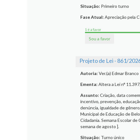
Situação:
Primeiro turno
Fase Atual:
Apreciação pela 
1 é a favor
Sou a favor
Projeto de Lei - 861/202
Autoria:
Ver.(a) Edmar Branco
Ementa:
Altera a Lei n° 11.39
Assunto:
Criação, data comemor
incentivo, prevenção, educação,
denúncia, igualdade de gênero,
Municipal de Educação de Belo 
Cidadania. Semana Escolar de C
semana de agosto ].
Situação:
Turno único