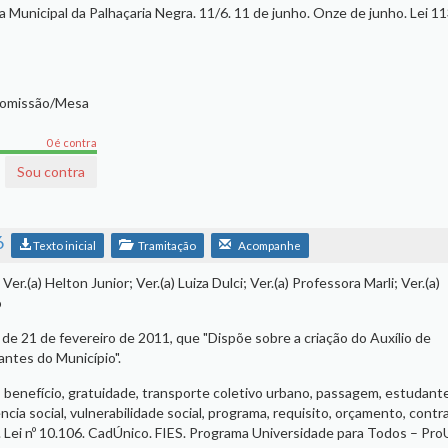
ia Municipal da Palhaçaria Negra. 11/6. 11 de junho. Onze de junho. Lei 1
Comissão/Mesa
0 é contra
Sou contra
6
Texto inicial
Tramitação
Acompanhe
Ver.(a) Helton Junior; Ver.(a) Luiza Dulci; Ver.(a) Professora Marli; Ver.(a)
o
, de 21 de fevereiro de 2011, que "Dispõe sobre a criação do Auxílio de
antes do Município".
 benefício, gratuidade, transporte coletivo urbano, passagem, estudante
ência social, vulnerabilidade social, programa, requisito, orçamento, contr
. Lei nº 10.106. CadÚnico. FIES. Programa Universidade para Todos – ProU