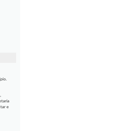
pio.
,
etaria
tar e