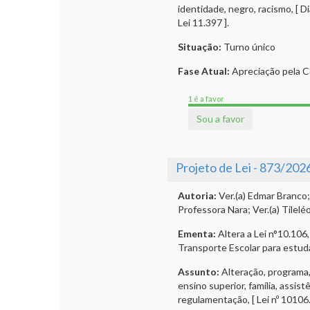
identidade, negro, racismo, [ D
Lei 11.397 ].
Situação:
Turno único
Fase Atual:
Apreciação pela 
1 é a favor
Sou a favor
Projeto de Lei - 873/202
Autoria:
Ver.(a) Edmar Branco; 
Professora Nara; Ver.(a) Tilelé
Ementa:
Altera a Lei n°10.106
Transporte Escolar para estud
Assunto:
Alteração, programa,
ensino superior, família, assist
regulamentação, [ Lei nº 10106