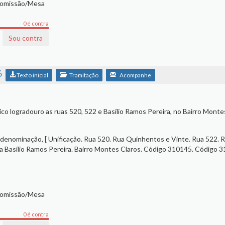
Comissão/Mesa
0 é contra
Sou contra
6
Texto inicial
Tramitação
Acompanhe
ico logradouro as ruas 520, 522 e Basílio Ramos Pereira, no Bairro Monte
 denominação, [ Unificação. Rua 520. Rua Quinhentos e Vinte. Rua 522. 
a Basílio Ramos Pereira. Bairro Montes Claros. Código 310145. Código 
Comissão/Mesa
0 é contra