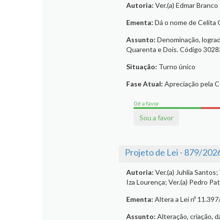
Autoria:
Ver.(a) Edmar Branco
Ementa:
Dá o nome de Celita 
Assunto:
Denominação, logrado
Quarenta e Dois. Código 30283
Situação:
Turno único
Fase Atual:
Apreciação pela 
0 é a favor
Sou a favor
Projeto de Lei - 879/202
Autoria:
Ver.(a) Juhlia Santos;
Iza Lourença; Ver.(a) Pedro Pat
Ementa:
Altera a Lei nº 11.39
Assunto:
Alteração, criação, d