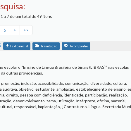
squisa:
1 a 7 de um total de 49 itens
5
>
>>
6
Texto inicial
Tramitação
Acompanhe
no escolar o “Ensino de Língua Brasileira de Sinais (LIBRAS)” nas escolas
 dá outras providências.
s, promoção, inclusão, acessibilidade, comunicação, diversidade, cultura,
a auditiva, objetivo, estudante, ampliação, estabelecimento de ensino, e
ia, direito, pessoa com deficiência, identidade, participação, realização,
ação, desenvolvimento, tema, utilização, intérprete, oficina, material,
cultural, responsável, implantação, [ Contraturno. Língua. Secretaria Muni