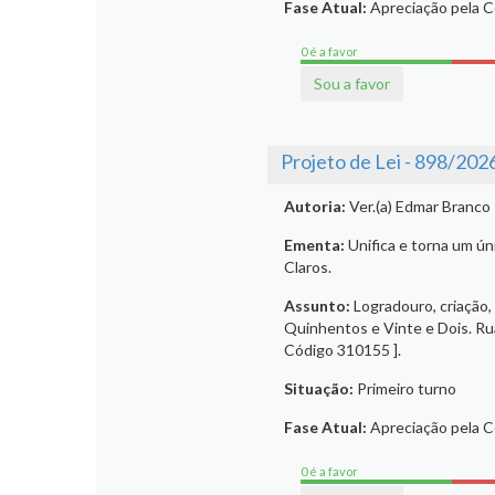
Fase Atual:
Apreciação pela 
0 é a favor
Sou a favor
Projeto de Lei - 898/202
Autoria:
Ver.(a) Edmar Branco
Ementa:
Unifica e torna um ún
Claros.
Assunto:
Logradouro, criação,
Quinhentos e Vinte e Dois. Ru
Código 310155 ].
Situação:
Primeiro turno
Fase Atual:
Apreciação pela 
0 é a favor