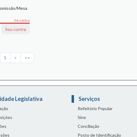
Comissão/Mesa
0 é contra
Sou contra
5
>
>>
idade Legislativa
Serviços
lação
Refeitório Popular
sições
Sine
ões
Conciliação
sões
Posto de Identificação