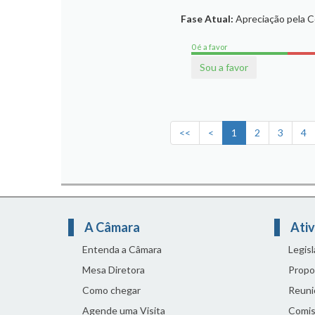
Fase Atual:
Apreciação pela 
0 é a favor
Sou a favor
<<
<
1
2
3
4
A Câmara
Ativ
Entenda a Câmara
Legis
Mesa Diretora
Propo
Como chegar
Reuni
Agende uma Visita
Comis