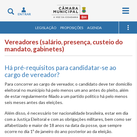
Togg
Toggle
ENTRAR
navig
navigation
LEGISLAÇÃO
PROPOSIÇÕES
AGENDA
Vereadores (salário, presença, custeio do
mandato, gabinetes)
Há pré-requisitos para candidatar-se ao
cargo de vereador?
Para concorrer ao cargo de vereador, o candidato deve ter domicílio
eleitoral no município há pelo menos um ano antes do pleito, além
de estar regularmente filiado a um partido político há pelo menos
seis meses antes das eleições.
Além disso, é necessário ter nacionalidade brasileira, estar em dia
com a Justiça Eleitoral e com as obrigações militares, bem como ser
alfabetizado e maior de 18 anos na data da posse, que sempre
ocorre no dia 1º de janeiro do ano posterior ao da eleição.