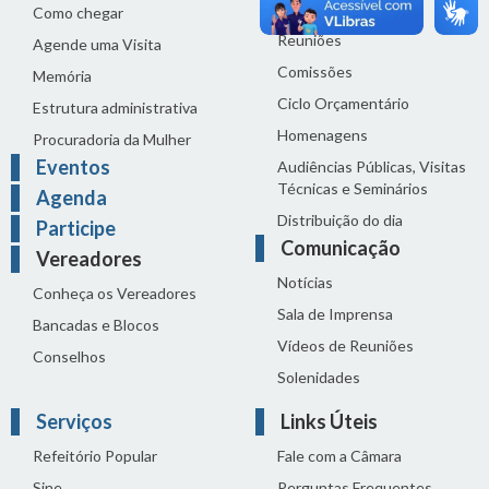
Proposições
Como chegar
Reuniões
Agende uma Visita
Comissões
Memória
Ciclo Orçamentário
Estrutura administrativa
Homenagens
Procuradoria da Mulher
Eventos
Audiências Públicas, Visitas
Técnicas e Seminários
Agenda
Distribuição do dia
Participe
Comunicação
Vereadores
Notícias
Conheça os Vereadores
Sala de Imprensa
Bancadas e Blocos
Vídeos de Reuniões
Conselhos
Solenidades
Serviços
Links Úteis
Refeitório Popular
Fale com a Câmara
Sine
Perguntas Frequentes