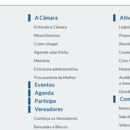
A Câmara
Ativ
Entenda a Câmara
Legis
Mesa Diretora
Propo
Como chegar
Reuni
Agende uma Visita
Comis
Memória
Ciclo
Estrutura administrativa
Home
Procuradoria da Mulher
Audiên
e Sem
Eventos
Distri
Agenda
Com
Participe
Notíci
Vereadores
Sala 
Conheça os Vereadores
Vídeo
Bancadas e Blocos