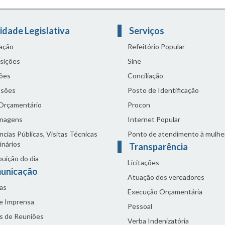
idade Legislativa
Serviços
lação
Refeitório Popular
sições
Sine
ões
Conciliação
sões
Posto de Identificação
 Orçamentário
Procon
nagens
Internet Popular
cias Públicas, Visitas Técnicas
Ponto de atendimento à mulhe
inários
Transparência
buição do dia
Licitações
unicação
Atuação dos vereadores
as
Execução Orçamentária
de Imprensa
Pessoal
s de Reuniões
Verba Indenizatória