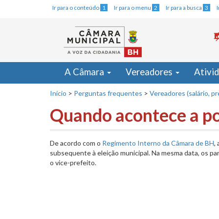
Ir para o conteúdo
1
Ir para o menu
2
Ir para a busca
3
A Câmara
Vereadores
Ativi
Início
>
Perguntas frequentes
>
Vereadores (salário, p
Quando acontece a po
De acordo com o
Regimento Interno da Câmara de BH
,
subsequente à eleição municipal. Na mesma data, os pa
o vice-prefeito.