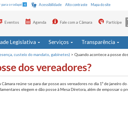
Ir para o rodapé
4
Acessibilidade
Alto contraste
Mapa do site
Eventos
Agenda
Fale com a Câmara
Participe
dade Legislativa
Serviços
Transparência
resença, custeio do mandato, gabinetes)
>
Quando acontece a posse dos
sse dos vereadores?
 a Câmara reúne-se para dar posse aos vereadores no dia 1º de janeiro do
rlamentares elegem e dão posse à Mesa Diretora, além de empossar o pr