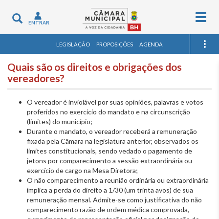
Togg
Toggle
ENTRAR
navig
navigation
LEGISLAÇÃO
PROPOSIÇÕES
AGENDA
Quais são os direitos e obrigações dos
vereadores?
O vereador é inviolável por suas opiniões, palavras e votos
proferidos no exercício do mandato e na circunscrição
(limites) do município;
Durante o mandato, o vereador receberá a remuneração
fixada pela Câmara na legislatura anterior, observados os
limites constitucionais, sendo vedado o pagamento de
jetons por comparecimento a sessão extraordinária ou
exercício de cargo na Mesa Diretora;
O não comparecimento a reunião ordinária ou extraordinária
implica a perda do direito a 1/30 (um trinta avos) de sua
remuneração mensal. Admite-se como justificativa do não
comparecimento razão de ordem médica comprovada,