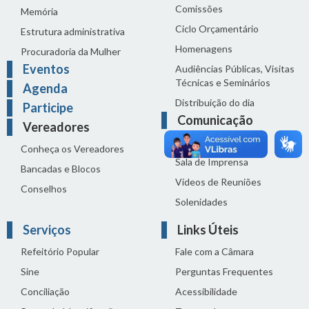
Comissões
Memória
Ciclo Orçamentário
Estrutura administrativa
Homenagens
Procuradoria da Mulher
Eventos
Audiências Públicas, Visitas
Técnicas e Seminários
Agenda
Distribuição do dia
Participe
Comunicação
Vereadores
Notícias
Conheça os Vereadores
Sala de Imprensa
Bancadas e Blocos
Vídeos de Reuniões
Conselhos
Solenidades
Serviços
Links Úteis
Refeitório Popular
Fale com a Câmara
Sine
Perguntas Frequentes
Conciliação
Acessibilidade