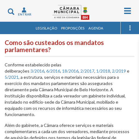
Togg
Toggle
ENTRAR
navig
navigation
LEGISLAÇÃO
PROPOSIÇÕES
AGENDA
Como são custeados os mandatos
parlamentares?
Conforme estabelecido pelas
deliberações
3/2016
,
6/2016
,
18/2016
,
2/2017
,
1/2018
,
2/2019
e
5/2021
, a estrutura, serviços e materiais necessários para o
exercício dos mandatos parlamentares são assegurados
diretamente pela Câmara Municipal de Belo Horizonte. A
instituição disponibiliza a cada vereador um gabinete individual,
instalado no edifício-sede da Câmara Municipal, mobiliado e
equipado com os recursos de informática necessários ao seu
funcionamento.
Além do gabinete, a Câmara oferece serviços e materiais
complementares a cada um dos vereadores, mediante processos
de aquisição definidos nos termos da legislação federal de