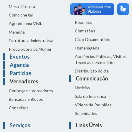
Legislação
Mesa Diretora
Proposições
Como chegar
Reuniões
Agende uma Visita
Comissões
Memória
Ciclo Orçamentário
Estrutura administrativa
Homenagens
Procuradoria da Mulher
Eventos
Audiências Públicas, Visitas
Técnicas e Seminários
Agenda
Distribuição do dia
Participe
Comunicação
Vereadores
Notícias
Conheça os Vereadores
Sala de Imprensa
Bancadas e Blocos
Vídeos de Reuniões
Conselhos
Solenidades
Serviços
Links Úteis