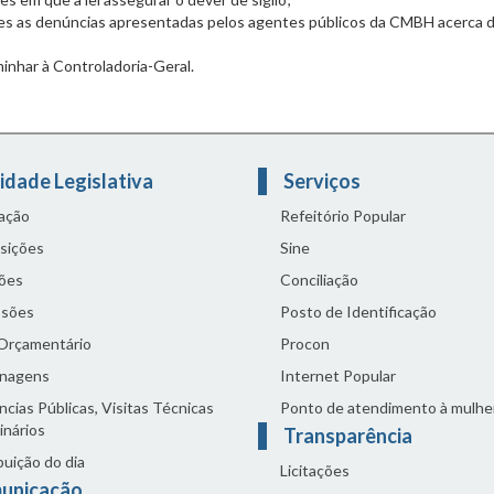
es as denúncias apresentadas pelos agentes públicos da CMBH acerca 
minhar à Controladoria-Geral.
idade Legislativa
Serviços
lação
Refeitório Popular
sições
Sine
ões
Conciliação
sões
Posto de Identificação
 Orçamentário
Procon
nagens
Internet Popular
cias Públicas, Visitas Técnicas
Ponto de atendimento à mulhe
inários
Transparência
buição do dia
Licitações
unicação