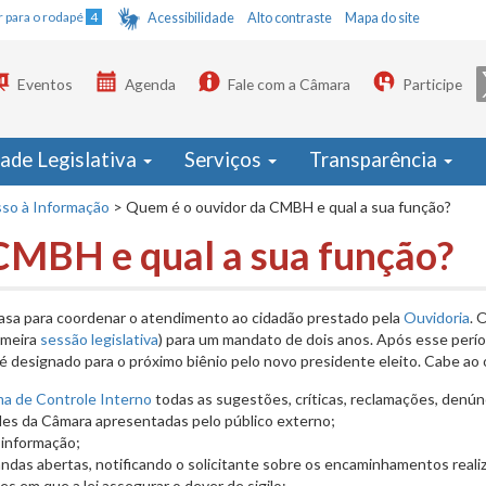
Ir para o rodapé
4
Acessibilidade
Alto contraste
Mapa do site
Eventos
Agenda
Fale com a Câmara
Participe
dade Legislativa
Serviços
Transparência
sso à Informação
>
Quem é o ouvidor da CMBH e qual a sua função?
CMBH e qual a sua função?
asa para coordenar o atendimento ao cidadão prestado pela
Ouvidoria
. 
imeira
sessão legislativa
) para um mandato de dois anos. Após esse perío
r é designado para o próximo biênio pelo novo presidente eleito. Cabe ao 
ma de Controle Interno
todas as sugestões, críticas, reclamações, denún
ades da Câmara apresentadas pelo público externo;
 informação;
das abertas, notificando o solicitante sobre os encaminhamentos reali
es em que a lei assegurar o dever de sigilo;