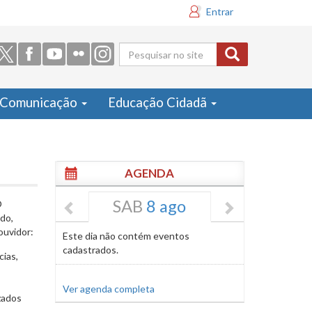
Entrar
Formulário
de busca
Comunicação
Educação Cidadã
AGENDA
SAB
8 ago
O
do,
ouvidor:
Este dia não contém eventos
cadastrados.
cias,
Ver agenda completa
zados