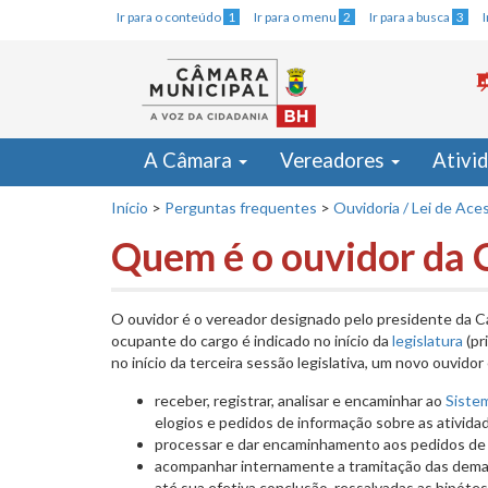
Ir para o conteúdo
1
Ir para o menu
2
Ir para a busca
3
A Câmara
Vereadores
Ativi
Início
>
Perguntas frequentes
>
Ouvidoria / Lei de Ace
Quem é o ouvidor da 
O ouvidor é o vereador designado pelo presidente da C
ocupante do cargo é indicado no início da
legislatura
(pr
no início da terceira sessão legislativa, um novo ouvido
receber, registrar, analisar e encaminhar ao
Siste
elogios e pedidos de informação sobre as ativid
processar e dar encaminhamento aos pedidos de
acompanhar internamente a tramitação das deman
até sua efetiva conclusão, ressalvadas as hipótes