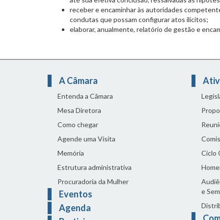
receber e encaminhar às autoridades competent
condutas que possam configurar atos ilícitos;
elaborar, anualmente, relatório de gestão e enca
A Câmara
Ativ
Entenda a Câmara
Legis
Mesa Diretora
Propo
Como chegar
Reuni
Agende uma Visita
Comis
Memória
Ciclo
Estrutura administrativa
Home
Procuradoria da Mulher
Audiên
e Sem
Eventos
Distri
Agenda
Com