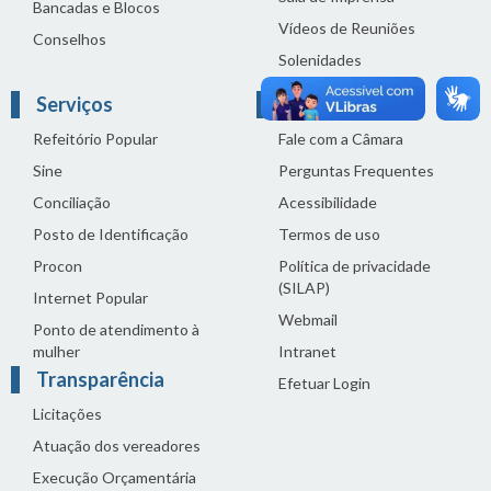
Bancadas e Blocos
Vídeos de Reuniões
Conselhos
Solenidades
Serviços
Links Úteis
Refeitório Popular
Fale com a Câmara
Sine
Perguntas Frequentes
Conciliação
Acessibilidade
Posto de Identificação
Termos de uso
Procon
Política de privacidade
(SILAP)
Internet Popular
Webmail
Ponto de atendimento à
mulher
Intranet
Transparência
Efetuar Login
Licitações
Atuação dos vereadores
Execução Orçamentária