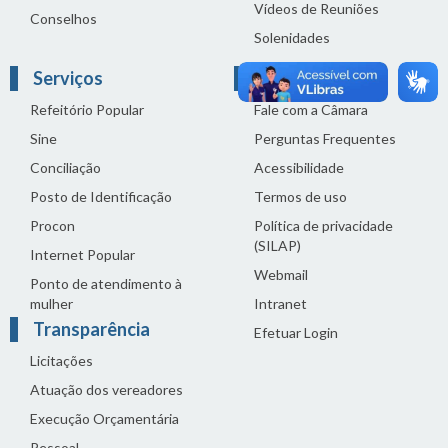
Vídeos de Reuniões
Conselhos
Solenidades
Serviços
Links Úteis
Refeitório Popular
Fale com a Câmara
Sine
Perguntas Frequentes
Conciliação
Acessibilidade
Posto de Identificação
Termos de uso
Procon
Política de privacidade
(SILAP)
Internet Popular
Webmail
Ponto de atendimento à
mulher
Intranet
Transparência
Efetuar Login
Licitações
Atuação dos vereadores
Execução Orçamentária
Pessoal