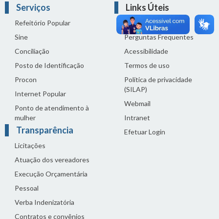
Serviços
Links Úteis
Refeitório Popular
Fale com a Câmara
Sine
Perguntas Frequentes
Conciliação
Acessibilidade
Posto de Identificação
Termos de uso
Procon
Política de privacidade
(SILAP)
Internet Popular
Webmail
Ponto de atendimento à
mulher
Intranet
Transparência
Efetuar Login
Licitações
Atuação dos vereadores
Execução Orçamentária
Pessoal
Verba Indenizatória
Contratos e convênios