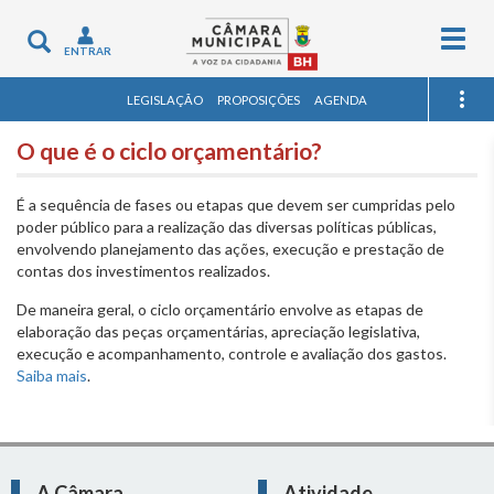
Togg
Toggle
ENTRAR
navig
navigation
LEGISLAÇÃO
PROPOSIÇÕES
AGENDA
O que é o ciclo orçamentário?
É a sequência de fases ou etapas que devem ser cumpridas pelo
poder público para a realização das diversas políticas públicas,
envolvendo planejamento das ações, execução e prestação de
contas dos investimentos realizados.
De maneira geral, o ciclo orçamentário envolve as etapas de
elaboração das peças orçamentárias, apreciação legislativa,
execução e acompanhamento, controle e avaliação dos gastos.
Saiba mais
.
A Câmara
Atividade