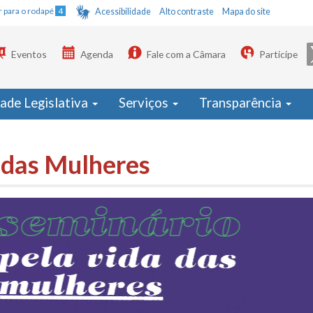
Ir para o rodapé
4
Acessibilidade
Alto contraste
Mapa do site
Eventos
Agenda
Fale com a Câmara
Participe
dade Legislativa
Serviços
Transparência
a das Mulheres