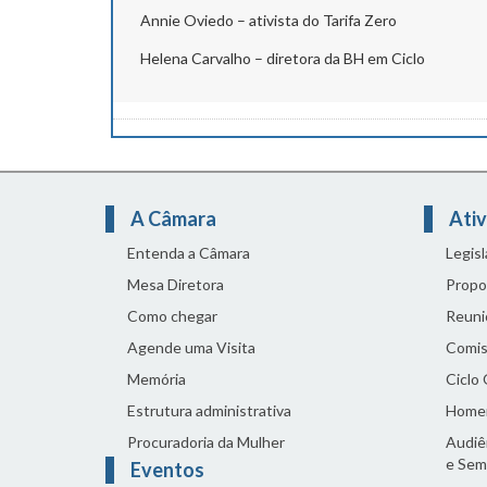
Annie Oviedo – ativista do Tarifa Zero
Helena Carvalho – diretora da BH em Ciclo
A Câmara
Ativ
Entenda a Câmara
Legis
Mesa Diretora
Propo
Como chegar
Reuni
Agende uma Visita
Comis
Memória
Ciclo
Estrutura administrativa
Home
Procuradoria da Mulher
Audiên
e Sem
Eventos