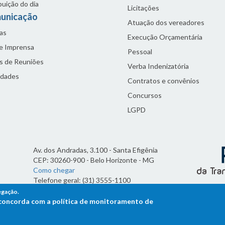
buição do dia
Licitações
unicação
Atuação dos vereadores
as
Execução Orçamentária
de Imprensa
Pessoal
s de Reuniões
Verba Indenizatória
idades
Contratos e convênios
Concursos
LGPD
Av. dos Andradas, 3.100 - Santa Efigênia
CEP: 30260-900 - Belo Horizonte - MG
Como chegar
Telefone geral: (31) 3555-1100
Horário de funcionamento:
egação.
7h às 19h
ê concorda com a política de monitoramento de