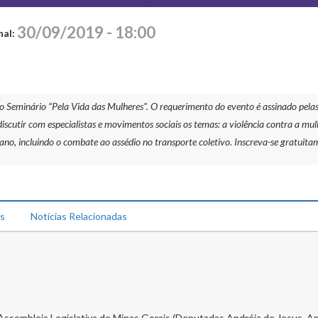
30/09/2019 - 18:00
nal:
minário “Pela Vida das Mulheres”. O requerimento do evento é assinado pelas ve
scutir com especialistas e movimentos sociais os temas: a violência contra a mulh
no, incluindo o combate ao assédio no transporte coletivo. Inscreva-se gratuitam
ks
Notícias Relacionadas
ssembleia Legislativa de Minas Gerais (Deputadas Andréia de Jesus, Ana 