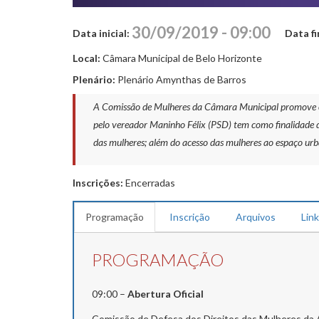
30/09/2019 - 09:00
Data inicial:
Data fi
Local:
Câmara Municipal de Belo Horizonte
Plenário:
Plenário Amynthas de Barros
A Comissão de Mulheres da Câmara Municipal promove o Se
pelo vereador Maninho Félix (PSD) tem como finalidade di
das mulheres; além do acesso das mulheres ao espaço urba
Inscrições:
Encerradas
Programação
Inscrição
Arquivos
Lin
PROGRAMAÇÃO
09:00 –
Abertura Oficial
Comissão de Defesa dos Direitos das Mulheres da A