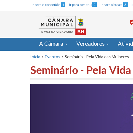
Ir para o conteúdo
1
Ir para o menu
2
Ir para a busca
3
A Câmara
Vereadores
Ativi
Início
>
Eventos
>
Seminário - Pela Vida das Mulheres
Seminário - Pela Vid