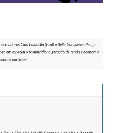
readoras Cida Falabella (Psol) e Bella Gonçalves (Psol) e
er, em especial o feminicídio; a geração de renda e economia
ente e participe!
Paula Siqueira, Marília Campos, Leninha e Beatriz