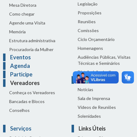
Legislação
Mesa Diretora
Proposições
Como chegar
Reuniões
Agende uma Visita
Comissões
Memória
Ciclo Orçamentário
Estrutura administrativa
Homenagens
Procuradoria da Mulher
Eventos
Audiências Públicas, Visitas
Técnicas e Seminários
Agenda
Distribuição do dia
Participe
Comunicação
Vereadores
Notícias
Conheça os Vereadores
Sala de Imprensa
Bancadas e Blocos
Vídeos de Reuniões
Conselhos
Solenidades
Serviços
Links Úteis