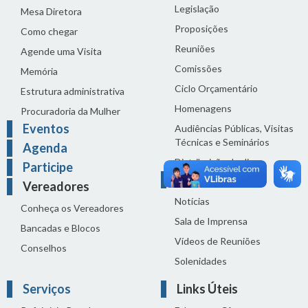
Legislação
Mesa Diretora
Proposições
Como chegar
Reuniões
Agende uma Visita
Comissões
Memória
Ciclo Orçamentário
Estrutura administrativa
Homenagens
Procuradoria da Mulher
Eventos
Audiências Públicas, Visitas
Técnicas e Seminários
Agenda
Distribuição do dia
Participe
Comunicação
Vereadores
Notícias
Conheça os Vereadores
Sala de Imprensa
Bancadas e Blocos
Vídeos de Reuniões
Conselhos
Solenidades
Serviços
Links Úteis