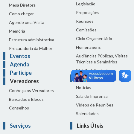
Legislação
Mesa Diretora
Proposições
Como chegar
Reuniões
Agende uma Visita
Comissões
Memória
Ciclo Orçamentário
Estrutura administrativa
Homenagens
Procuradoria da Mulher
Eventos
Audiências Públicas, Visitas
Técnicas e Seminários
Agenda
Distribuição do dia
Participe
Comunicação
Vereadores
Notícias
Conheça os Vereadores
Sala de Imprensa
Bancadas e Blocos
Vídeos de Reuniões
Conselhos
Solenidades
Serviços
Links Úteis