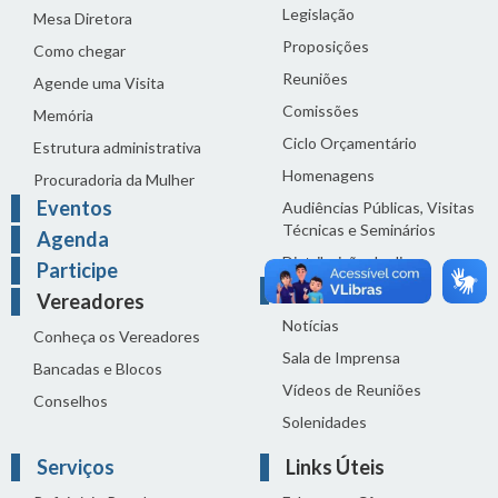
Legislação
Mesa Diretora
Proposições
Como chegar
Reuniões
Agende uma Visita
Comissões
Memória
Ciclo Orçamentário
Estrutura administrativa
Homenagens
Procuradoria da Mulher
Eventos
Audiências Públicas, Visitas
Técnicas e Seminários
Agenda
Distribuição do dia
Participe
Comunicação
Vereadores
Notícias
Conheça os Vereadores
Sala de Imprensa
Bancadas e Blocos
Vídeos de Reuniões
Conselhos
Solenidades
Serviços
Links Úteis