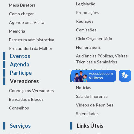
Legislação
Mesa Diretora
Proposições
Como chegar
Reuniões
Agende uma Visita
Comissões
Memória
Ciclo Orçamentário
Estrutura administrativa
Homenagens
Procuradoria da Mulher
Eventos
Audiências Públicas, Visitas
Técnicas e Seminários
Agenda
Distribuição do dia
Participe
Comunicação
Vereadores
Notícias
Conheça os Vereadores
Sala de Imprensa
Bancadas e Blocos
Vídeos de Reuniões
Conselhos
Solenidades
Serviços
Links Úteis