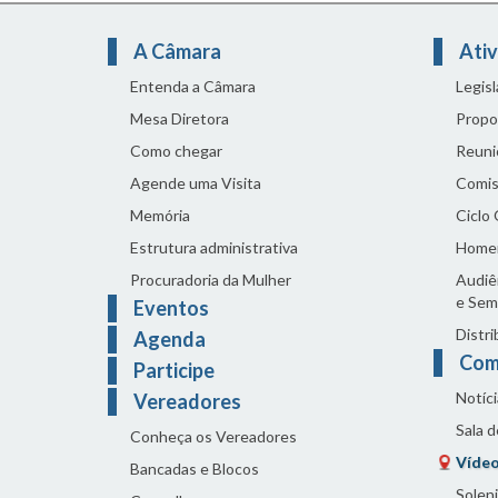
A Câmara
Ativ
Entenda a Câmara
Legis
Mesa Diretora
Propo
Como chegar
Reuni
Agende uma Visita
Comis
Memória
Ciclo
Estrutura administrativa
Home
Procuradoria da Mulher
Audiên
e Sem
Eventos
Distri
Agenda
Com
Participe
Notíci
Vereadores
Sala 
Conheça os Vereadores
Vídeo
Bancadas e Blocos
Solen