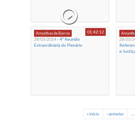
01:42:12
Amynthas de Barros
Amyntha
28/03/2014
- 4ª Reunião
28/03/2
Extraordinária do Plenário
Referen
e Justiç
« início
‹ anterior
…