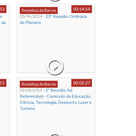
:53
00:14:54
Amynthas de Barros
ão
03/04/2014
- 23ª Reunião Ordinária
 da
do Plenário
:11
00:02:27
Amynthas de Barros
02/04/2014
- 2ª Reunião Ad
Referendum - Comissão de Educação,
Ciência, Tecnologia, Desporto, Lazer e
Turismo