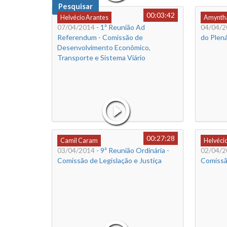
Pesquisar
00:03:42
Helvécio Arantes
Amyntha
07/04/2014
- 1ª Reunião Ad
04/04/2
Referendum - Comissão de
do Plená
Desenvolvimento Econômico,
Transporte e Sistema Viário
00:27:28
Camil Caram
Helvéci
03/04/2014
- 9ª Reunião Ordinária -
02/04/2
Comissão de Legislação e Justiça
Comissã