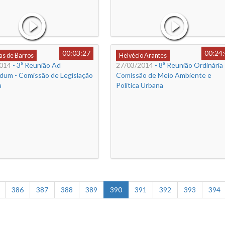
00:03:27
00:24
s de Barros
Helvécio Arantes
014
- 3ª Reunião Ad
27/03/2014
- 8ª Reunião Ordinária 
dum - Comissão de Legislação
Comissão de Meio Ambiente e
a
Política Urbana
386
387
388
389
390
391
392
393
394