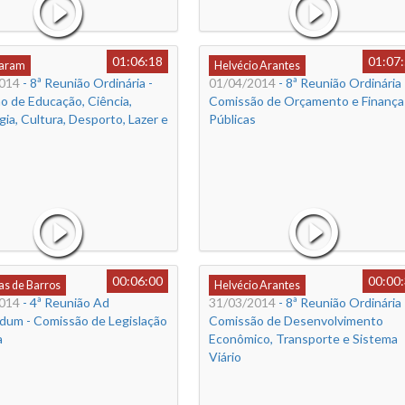
01:06:18
01:07
Caram
Helvécio Arantes
014
- 8ª Reunião Ordinária -
01/04/2014
- 8ª Reunião Ordinária 
o de Educação, Ciência,
Comissão de Orçamento e Finança
ia, Cultura, Desporto, Lazer e
Públicas
00:06:00
00:00
s de Barros
Helvécio Arantes
014
- 4ª Reunião Ad
31/03/2014
- 8ª Reunião Ordinária 
dum - Comissão de Legislação
Comissão de Desenvolvimento
a
Econômico, Transporte e Sistema
Viário