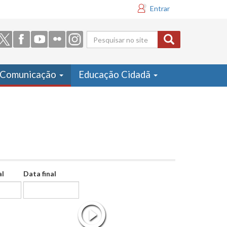
Entrar
Formulário
de busca
Comunicação
Educação Cidadã
al
Data final
Data