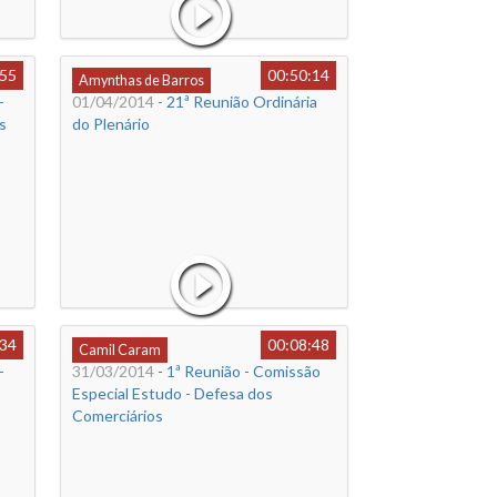
:55
00:50:14
Amynthas de Barros
-
01/04/2014
- 21ª Reunião Ordinária
s
do Plenário
:34
00:08:48
Camil Caram
-
31/03/2014
- 1ª Reunião - Comissão
Especial Estudo - Defesa dos
Comerciários