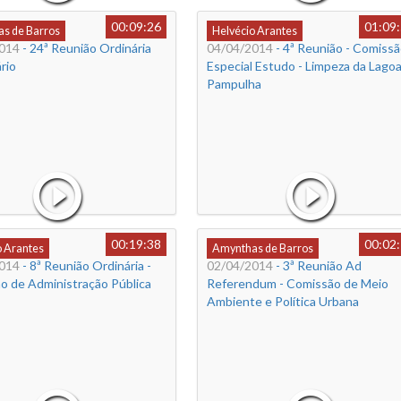
00:09:26
01:09
s de Barros
Helvécio Arantes
014
- 24ª Reunião Ordinária
04/04/2014
- 4ª Reunião - Comiss
rio
Especial Estudo - Limpeza da Lagoa
Pampulha
00:19:38
00:02
o Arantes
Amynthas de Barros
014
- 8ª Reunião Ordinária -
02/04/2014
- 3ª Reunião Ad
o de Administração Pública
Referendum - Comissão de Meio
Ambiente e Política Urbana