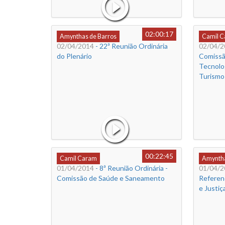
02:00:17
Amynthas de Barros
Camil 
02/04/2014
- 22ª Reunião Ordinária
02/04/2
do Plenário
Comissã
Tecnolog
Turismo
00:22:45
Camil Caram
Amyntha
01/04/2014
- 8ª Reunião Ordinária -
01/04/2
Comissão de Saúde e Saneamento
Referen
e Justiç