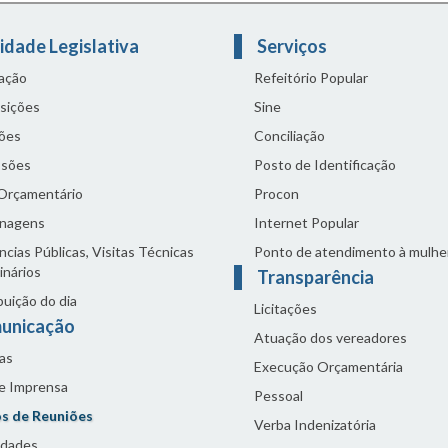
idade Legislativa
Serviços
lação
Refeitório Popular
sições
Sine
ões
Conciliação
sões
Posto de Identificação
 Orçamentário
Procon
nagens
Internet Popular
cias Públicas, Visitas Técnicas
Ponto de atendimento à mulhe
inários
Transparência
buição do dia
Licitações
unicação
Atuação dos vereadores
as
Execução Orçamentária
de Imprensa
Pessoal
s de Reuniões
Verba Indenizatória
idades