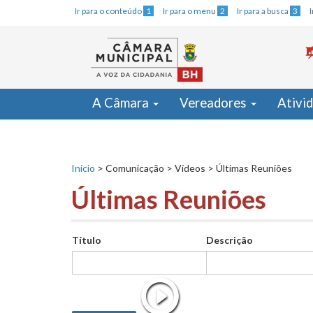
Ir para o conteúdo
1
Ir para o menu
2
Ir para a busca
3
A Câmara
Vereadores
Ativi
Início
>
Comunicação
>
Vídeos
>
Últimas Reuniões
Últimas Reuniões
Título
Descrição