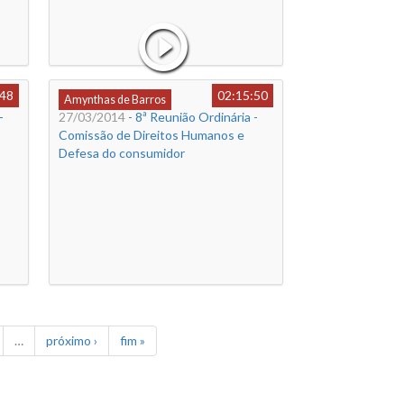
:48
02:15:50
Amynthas de Barros
-
27/03/2014
- 8ª Reunião Ordinária -
Comissão de Direitos Humanos e
Defesa do consumidor
…
próximo ›
fim »