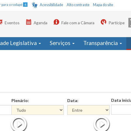
Ir para o rodapé
4
Acessibilidade
Alto contraste
Mapa do site
Eventos
Agenda
Fale com a Câmara
Participe
dade Legislativa
Serviços
Transparência
Data inici
Plenário:
Data:
Data
Data