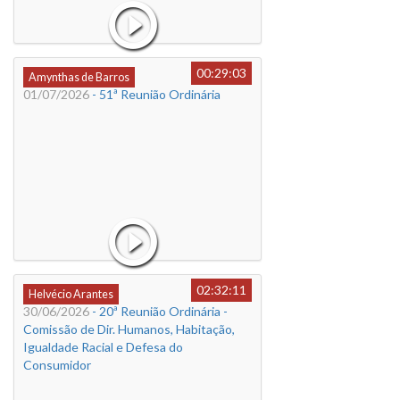
00:29:03
Amynthas de Barros
01/07/2026
- 51ª Reunião Ordinária
02:32:11
Helvécio Arantes
30/06/2026
- 20ª Reunião Ordinária -
Comissão de Dir. Humanos, Habitação,
Igualdade Racial e Defesa do
Consumidor