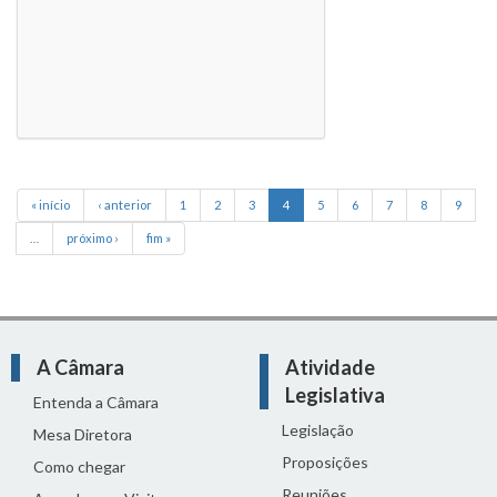
« início
‹ anterior
1
2
3
4
5
6
7
8
9
…
próximo ›
fim »
A Câmara
Atividade
Legislativa
Entenda a Câmara
Legislação
Mesa Diretora
Proposições
Como chegar
Reuniões