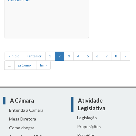
« início
‹ anterior
1
2
3
4
5
6
7
8
9
…
próximo ›
fim »
A Câmara
Atividade
Legislativa
Entenda a Câmara
Legislação
Mesa Diretora
Proposições
Como chegar
Reuniões