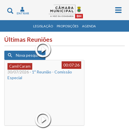
Togg
Toggle
ENTRAR
navig
navigation
LEGISLAÇÃO
PROPOSIÇÕES
AGENDA
Últimas Reuniões
Nova pesquisa
00:07:26
Camil Caram
30/07/2026
- 1ª Reunião - Comissão
Especial