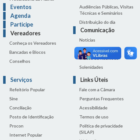
Eventos
Audiências Públicas, Visitas
Técnicas e Seminários
Agenda
Distribuição do dia
Participe
Comunicação
Vereadores
Notícias
Conheça os Vereadores
Sala de Imprensa
Bancadas e Blocos
Vídeos de Reuniões
Conselhos
Solenidades
Serviços
Links Úteis
Refeitório Popular
Fale com a Câmara
Sine
Perguntas Frequentes
Conciliação
Acessibilidade
Posto de Identificação
Termos de uso
Procon
Política de privacidade
(SILAP)
Internet Popular