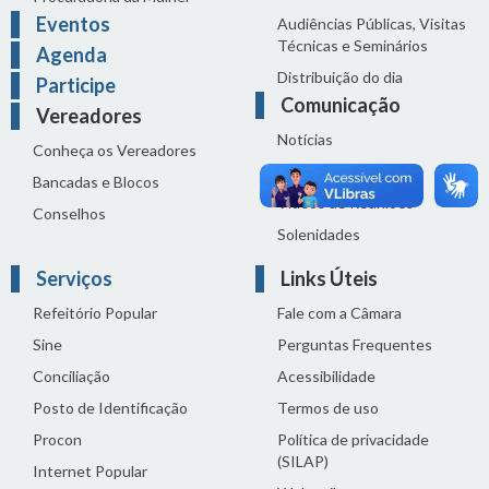
Eventos
Audiências Públicas, Visitas
Técnicas e Seminários
Agenda
Distribuição do dia
Participe
Comunicação
Vereadores
Notícias
Conheça os Vereadores
Sala de Imprensa
Bancadas e Blocos
Vídeos de Reuniões
Conselhos
Solenidades
Serviços
Links Úteis
Refeitório Popular
Fale com a Câmara
Sine
Perguntas Frequentes
Conciliação
Acessibilidade
Posto de Identificação
Termos de uso
Procon
Política de privacidade
(SILAP)
Internet Popular