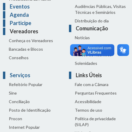
Eventos
Audiências Públicas, Visitas
Técnicas e Seminários
Agenda
Distribuição do dia
Participe
Comunicação
Vereadores
Notícias
Conheça os Vereadores
Sala de Imprensa
Bancadas e Blocos
Vídeos de Reuniões
Conselhos
Solenidades
Serviços
Links Úteis
Refeitório Popular
Fale com a Câmara
Sine
Perguntas Frequentes
Conciliação
Acessibilidade
Posto de Identificação
Termos de uso
Procon
Política de privacidade
(SILAP)
Internet Popular