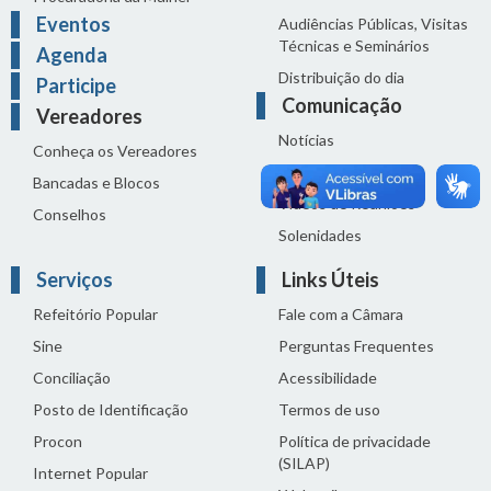
Eventos
Audiências Públicas, Visitas
Técnicas e Seminários
Agenda
Distribuição do dia
Participe
Comunicação
Vereadores
Notícias
Conheça os Vereadores
Sala de Imprensa
Bancadas e Blocos
Vídeos de Reuniões
Conselhos
Solenidades
Serviços
Links Úteis
Refeitório Popular
Fale com a Câmara
Sine
Perguntas Frequentes
Conciliação
Acessibilidade
Posto de Identificação
Termos de uso
Procon
Política de privacidade
(SILAP)
Internet Popular