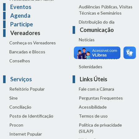
Eventos
Audiências Públicas, Visitas
Técnicas e Seminários
Agenda
Distribuição do dia
Participe
Comunicação
Vereadores
Notícias
Conheça os Vereadores
Sala de Imprensa
Bancadas e Blocos
Vídeos de Reuniões
Conselhos
Solenidades
Serviços
Links Úteis
Refeitório Popular
Fale com a Câmara
Sine
Perguntas Frequentes
Conciliação
Acessibilidade
Posto de Identificação
Termos de uso
Procon
Política de privacidade
(SILAP)
Internet Popular