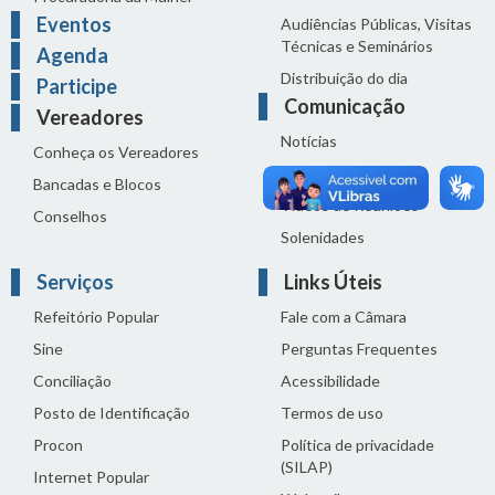
Eventos
Audiências Públicas, Visitas
Técnicas e Seminários
Agenda
Distribuição do dia
Participe
Comunicação
Vereadores
Notícias
Conheça os Vereadores
Sala de Imprensa
Bancadas e Blocos
Vídeos de Reuniões
Conselhos
Solenidades
Serviços
Links Úteis
Refeitório Popular
Fale com a Câmara
Sine
Perguntas Frequentes
Conciliação
Acessibilidade
Posto de Identificação
Termos de uso
Procon
Política de privacidade
(SILAP)
Internet Popular