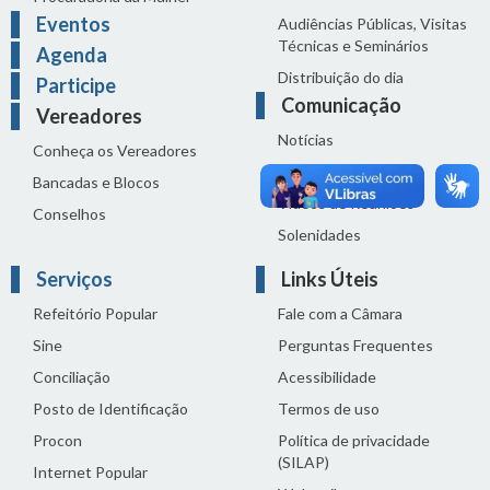
Eventos
Audiências Públicas, Visitas
Técnicas e Seminários
Agenda
Distribuição do dia
Participe
Comunicação
Vereadores
Notícias
Conheça os Vereadores
Sala de Imprensa
Bancadas e Blocos
Vídeos de Reuniões
Conselhos
Solenidades
Serviços
Links Úteis
Refeitório Popular
Fale com a Câmara
Sine
Perguntas Frequentes
Conciliação
Acessibilidade
Posto de Identificação
Termos de uso
Procon
Política de privacidade
(SILAP)
Internet Popular