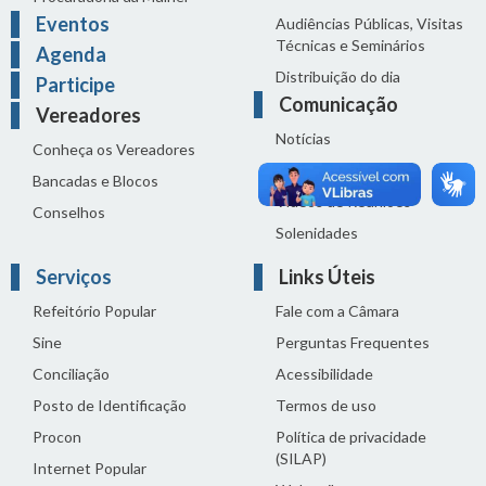
Eventos
Audiências Públicas, Visitas
Técnicas e Seminários
Agenda
Distribuição do dia
Participe
Comunicação
Vereadores
Notícias
Conheça os Vereadores
Sala de Imprensa
Bancadas e Blocos
Vídeos de Reuniões
Conselhos
Solenidades
Serviços
Links Úteis
Refeitório Popular
Fale com a Câmara
Sine
Perguntas Frequentes
Conciliação
Acessibilidade
Posto de Identificação
Termos de uso
Procon
Política de privacidade
(SILAP)
Internet Popular