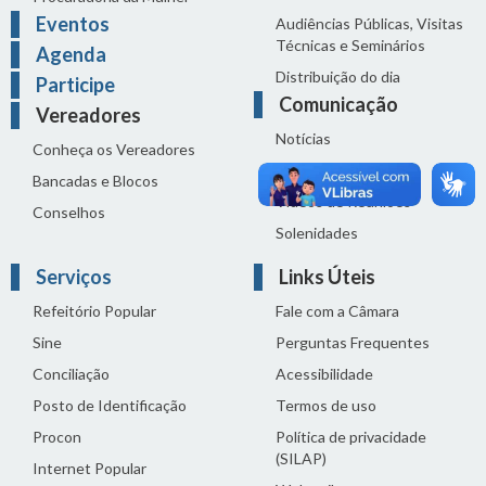
Eventos
Audiências Públicas, Visitas
Técnicas e Seminários
Agenda
Distribuição do dia
Participe
Comunicação
Vereadores
Notícias
Conheça os Vereadores
Sala de Imprensa
Bancadas e Blocos
Vídeos de Reuniões
Conselhos
Solenidades
Serviços
Links Úteis
Refeitório Popular
Fale com a Câmara
Sine
Perguntas Frequentes
Conciliação
Acessibilidade
Posto de Identificação
Termos de uso
Procon
Política de privacidade
(SILAP)
Internet Popular