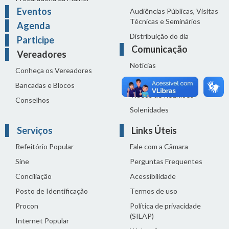
Eventos
Audiências Públicas, Visitas
Técnicas e Seminários
Agenda
Distribuição do dia
Participe
Comunicação
Vereadores
Notícias
Conheça os Vereadores
Sala de Imprensa
Bancadas e Blocos
Vídeos de Reuniões
Conselhos
Solenidades
Serviços
Links Úteis
Refeitório Popular
Fale com a Câmara
Sine
Perguntas Frequentes
Conciliação
Acessibilidade
Posto de Identificação
Termos de uso
Procon
Política de privacidade
(SILAP)
Internet Popular