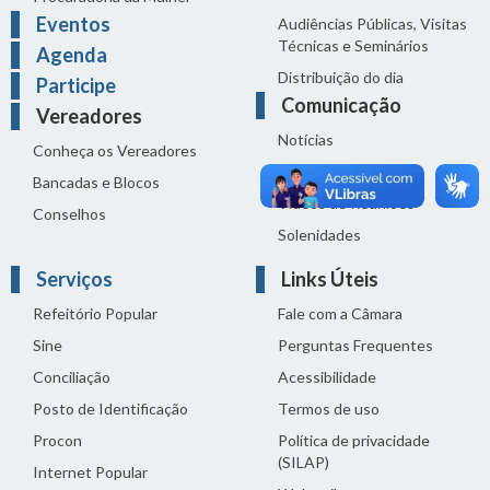
Eventos
Audiências Públicas, Visitas
Técnicas e Seminários
Agenda
Distribuição do dia
Participe
Comunicação
Vereadores
Notícias
Conheça os Vereadores
Sala de Imprensa
Bancadas e Blocos
Vídeos de Reuniões
Conselhos
Solenidades
Serviços
Links Úteis
Refeitório Popular
Fale com a Câmara
Sine
Perguntas Frequentes
Conciliação
Acessibilidade
Posto de Identificação
Termos de uso
Procon
Política de privacidade
(SILAP)
Internet Popular